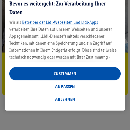
Bevor es weitergeht: Zur Verarbeitung Ihrer
Daten
Wir als
Betreiber der Lidl-Webseiten und Lidl-Apps
verarbeiten Ihre Daten auf unseren Webseiten und unserer
App (gemeinsam: „Lidl-Dienste“) mittels verschiedener
Techniken, mit denen eine Speicherung und ein Zugriff auf
Informationen in Ihrem Endgerät erfolgt. Diese sind teilweise
technisch notwendig oder werden mit Ihrer Zustimmung -
5.95 € Versand sparen³²ᵃ
auch durch Partner (u.a.
als separat
oder gemeinsam
Verantwortliche; im Zusammenhang mit dem IAB TCF
Jetzt zum Newsletter anmelden
ZUSTIMMEN
insgesamt
6
Partner) - für komfortable Einstellungen, zur
Gutschein sichern!
Statistik-Erstellung oder für personalisierte Werbung
ANPASSEN
innerhalb und außerhalb der Lidl-Dienste verwendet.
Datenverarbeitungen für personalisierte Werbung werden
ABLEHNEN
durchgeführt, um eigene Werbung auszusteuern und um
Dritten die Ausspielung von Werbung außerhalb der Lidl-
Dienste über die Ihnen und Ihren Haushaltsangehörigen
zugeordneten Endgeräte zu ermöglichen. Sofern Sie