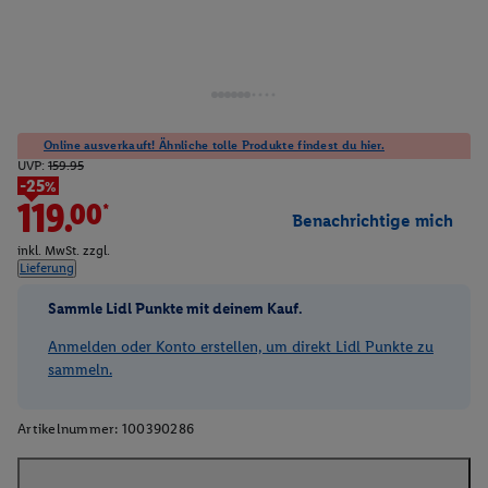
Online ausverkauft! Ähnliche tolle Produkte findest du hier.
UVP:
159.95
-25%
119.00*
Benachrichtige mich
inkl. MwSt. zzgl.
Lieferung
Sammle Lidl Punkte mit deinem Kauf.
Anmelden oder Konto erstellen, um direkt Lidl Punkte zu
sammeln.
Artikelnummer:
100390286