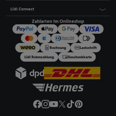
Angeboten sowie zur technischen Sicherung und Optimierung
Lidl Connect
dieser Werbeausspielungen.
Sofern Sie hier Ihre Zustimmung dazu erteilen und danach ein
Zahlarten im Onlineshop
Lidl Plus-Konto erstellen bzw. sich in Ihr bestehendes Lidl
Plus-Konto einloggen, kann darüber hinaus auch Ihre dort
angegebene E-Mail-Adresse von uns in gemeinsamer
Verantwortlichkeit mit einem der oben genannten Partner
Rechnung
Lastschrift
verwendet werden, um daraus eine spezielle Online-Kennung
zu erstellen (die sogenannte EUID), die wir sodann ähnlich wie
Lidl Ratenzahlung
Geschenkkarte
die sogleich beschriebene Utiq-Kennung verwenden können,
um Sie in von Dritten betriebenen Diensten zu erkennen und
Ihnen personalisierte Werbung auszuspielen. Hierzu wird von
uns und einem der anderen oben genannten Partner auch Ihre
in einen Hashwert umgewandelte E-Mail-Adresse in
gemeinsamer Verantwortlichkeit verarbeitet.
Zudem erlauben Sie uns, der Utiq SA/NV („Utiq“) und
Ihrem
Telekommunikationsnetzbetreiber
, die Utiq-Technologie
in den Lidl-Diensten einzusetzen. Utiq prüft zunächst anhand