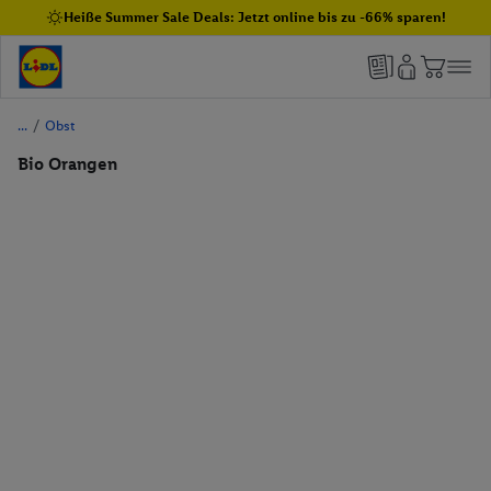
Heiße Summer Sale Deals: Jetzt online bis zu -66% sparen!
/
Obst
Bio Orangen