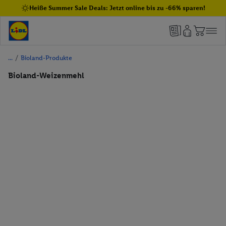
Heiße Summer Sale Deals: Jetzt online bis zu -66% sparen!
/
Bioland-Produkte
Bioland-Weizenmehl