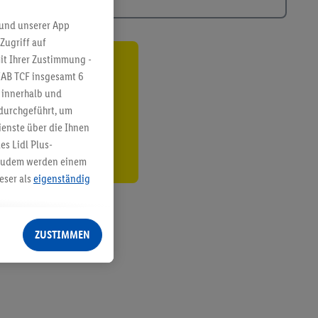
 und unserer App
Zugriff auf
it Ihrer Zustimmung -
ren³²ᵃ
IAB TCF insgesamt
6
g innerhalb und
den
 durchgeführt, um
enste über die Ihnen
s Lidl Plus-
. Zudem werden einem
eser als
eigenständig
eren Diensten
Lidl-Dienste, Ihr
ZUSTIMMEN
echt - sowie Ihre
ch dem Speichern von
sogenannten
 zur Leistungs-/
ur technischen