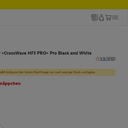
 »CrossWave HF3 PRO« Pro Black and White
3.9/5
(10)
3.9 von 5 Sternen 
ich!
Aufgrund der hohen Nachfrage nur noch wenige Stück verfügbar.
näppchen