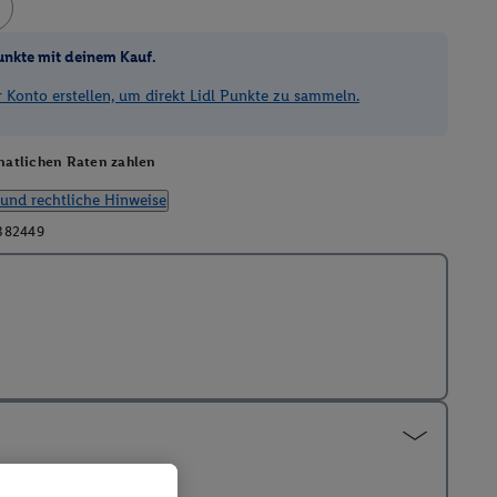
unkte mit deinem Kauf.
Konto erstellen, um direkt Lidl Punkte zu sammeln.
atlichen Raten zahlen
und rechtliche Hinweise
382449