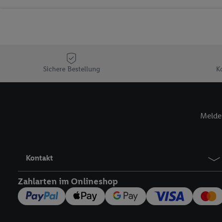
Sicherung und Optimie
Sofern Sie hier Ihre Zus
Plus-Konto einloggen, 
Verantwortlichkeit mit
zu erstellen (die sogen
können, um Sie in von 
Sichere Bestellung
K
Hierzu wird von uns un
Adresse in gemeinsamer 
Zudem erlauben Sie uns,
Melde 
den Lidl-Diensten einzus
Wenn das der Fall ist, g
Kundenkonto-Referenz, 
verwenden, um Sie wied
Kontakt
Insbesondere können Sie
werden, damit wir Ihnen
Zahlarten im Onlineshop
Nutzung der Utiq-Techno
widerrufen - jederzeit 
Telekommunikations-basi