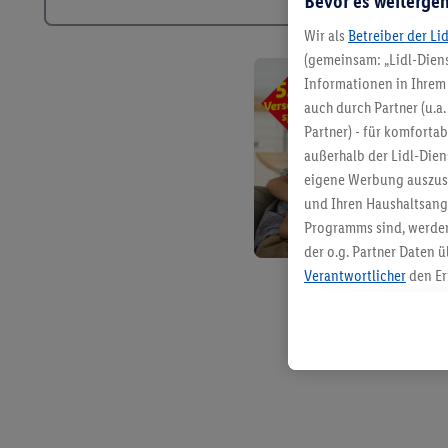
Bevor es weitergeh
Wir als
Betreiber der Li
(gemeinsam: „Lidl-Diens
Informationen in Ihrem 
auch durch Partner (u.a
Partner) - für komforta
außerhalb der Lidl-Die
eigene Werbung auszust
und Ihren Haushaltsang
Programms sind, werden
der o.g. Partner Daten ü
Verantwortlicher
den Er
Die Erstellung personal
angereicherten Profilen
Kaufverhalten in den Li
genauen Standortdaten)
und/ oder dem Zugriff 
Segmenten). Im Zusamme
Erfolgsmessung der Wer