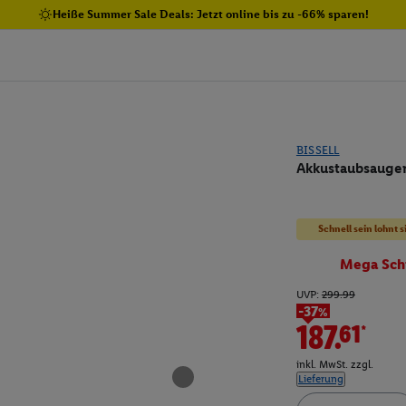
Heiße Summer Sale Deals: Jetzt online bis zu -66% sparen!
BISSELL
Akkustaubsauger
Schnell sein lohnt s
Mega Sch
UVP:
299.99
-37%
187.61*
inkl. MwSt. zzgl.
Lieferung