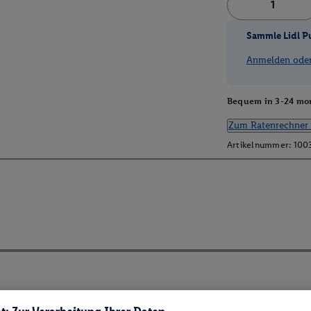
Sammle Lidl P
Anmelden oder 
Bequem in 3-24 mon
Zum Ratenrechner 
Artikelnummer:
100
ch ElektroG und BattVO-BattDG