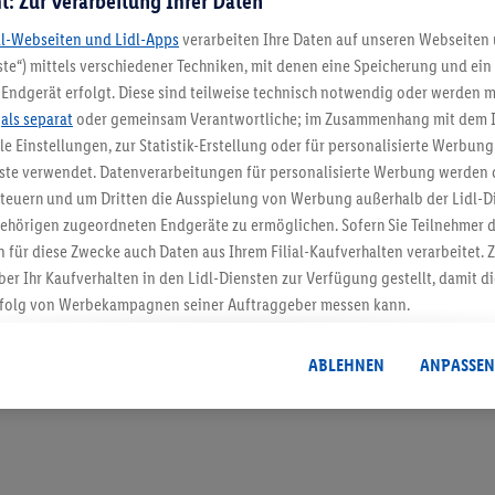
t: Zur Verarbeitung Ihrer Daten
dl-Webseiten und Lidl-Apps
verarbeiten Ihre Daten auf unseren Webseiten
te“) mittels verschiedener Techniken, mit denen eine Speicherung und ein 
Endgerät erfolgt. Diese sind teilweise technisch notwendig oder werden m
5.95 € Versand spa
.
als separat
oder gemeinsam Verantwortliche; im Zusammenhang mit dem 
ble Einstellungen, zur Statistik-Erstellung oder für personalisierte Werbun
Jetzt zum Newsletter anmel
nste verwendet. Datenverarbeitungen für personalisierte Werbung werden
euern und um Dritten die Ausspielung von Werbung außerhalb der Lidl-Di
Gutschein sichern!
ehörigen zugeordneten Endgeräte zu ermöglichen. Sofern Sie Teilnehmer de
 für diese Zwecke auch Daten aus Ihrem Filial-Kaufverhalten verarbeitet
ber Ihr Kaufverhalten in den Lidl-Diensten zur Verfügung gestellt, damit di
folg von Werbekampagnen seiner Auftraggeber messen kann.
isierter Werbung basiert auf der Generierung von auch mit Daten von and
. Dies umfasst die Zusammenführung von Daten (z.B. über Ihre Nutzung der 
ABLEHNEN
ANPASSEN
dl-Diensten, Informationen aus Ihrem Kundenkonto - z.B. Alter oder Geschl
 auch über verschiedene Endgeräte und Lidl-Dienste hinweg einschließli
auf Informationen auf Ihren Endgeräten zur Erstellung von Zielgruppen (
nhang mit dem Ausspielen dieser Werbung erfolgen Verarbeitungen auch
bung, zur Zielgruppenforschung, zur Entwicklung von Angeboten sowie z