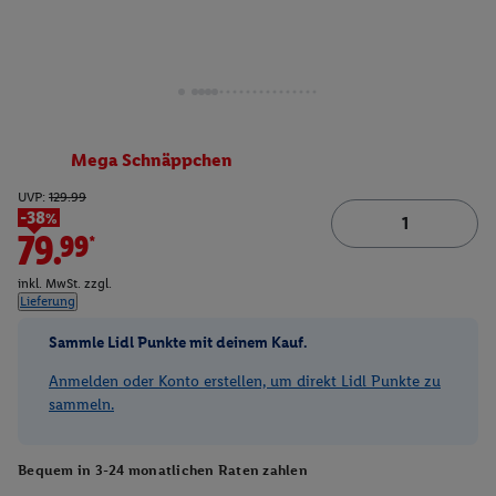
Mega Schnäppchen
UVP:
129.99
-38%
79.99*
inkl. MwSt. zzgl.
Lieferung
Sammle Lidl Punkte mit deinem Kauf.
Anmelden oder Konto erstellen, um direkt Lidl Punkte zu
sammeln.
Bequem in 3-24 monatlichen Raten zahlen