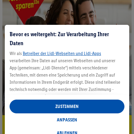
Bevor es weitergeht: Zur Verarbeitung Ihrer
Daten
Wir als
Betreiber der Lidl-Webseiten und Lidl-Apps
verarbeiten Ihre Daten auf unseren Webseiten und unserer
App (gemeinsam: „Lidl-Dienste“) mittels verschiedener
Techniken, mit denen eine Speicherung und ein Zugriff auf
Informationen in Ihrem Endgerät erfolgt. Diese sind teilweise
technisch notwendig oder werden mit Ihrer Zustimmung -
auch durch Partner (u.a.
als separat
oder gemeinsam
Verantwortliche; im Zusammenhang mit dem IAB TCF
ZUSTIMMEN
insgesamt
6
Partner) - für komfortable Einstellungen, zur
Statistik-Erstellung oder für personalisierte Werbung
ANPASSEN
5.95 € Versand sparen³²ᵃ
innerhalb und außerhalb der Lidl-Dienste verwendet.
Datenverarbeitungen für personalisierte Werbung werden
ABLEHNEN