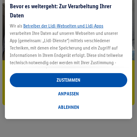
Bevor es weitergeht: Zur Verarbeitung Ihrer
Daten
Wir als
Betreiber der Lidl-Webseiten und Lidl-Apps
verarbeiten Ihre Daten auf unseren Webseiten und unserer
App (gemeinsam: „Lidl-Dienste“) mittels verschiedener
Techniken, mit denen eine Speicherung und ein Zugriff auf
Informationen in Ihrem Endgerät erfolgt. Diese sind teilweise
technisch notwendig oder werden mit Ihrer Zustimmung -
5.95 € Versand sparen³²ᵃ
auch durch Partner (u.a.
als separat
oder gemeinsam
Verantwortliche; im Zusammenhang mit dem IAB TCF
Jetzt zum Newsletter anmelden
ZUSTIMMEN
insgesamt
6
Partner) - für komfortable Einstellungen, zur
Statistik-Erstellung oder für personalisierte Werbung
ANPASSEN
Gutschein sichern!
innerhalb und außerhalb der Lidl-Dienste verwendet.
Datenverarbeitungen für personalisierte Werbung werden
ABLEHNEN
durchgeführt, um eigene Werbung auszusteuern und um
Dritten die Ausspielung von Werbung außerhalb der Lidl-
Dienste über die Ihnen und Ihren Haushaltsangehörigen
zugeordneten Endgeräte zu ermöglichen. Sofern Sie