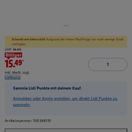
Schnell sein lohnt sich!
Aufgrund der hohen Nachfrage nur noch wenige Stück
verfügbar.
UVP:
16.99
Billiger
15.49*
inkl. MwSt. zzgl.
Lieferung
Sammle Lidl Punkte mit deinem Kauf.
Anmelden oder Konto erstellen, um direkt Lidl Punkte zu
sammeln.
Artikelnummer:
100364191