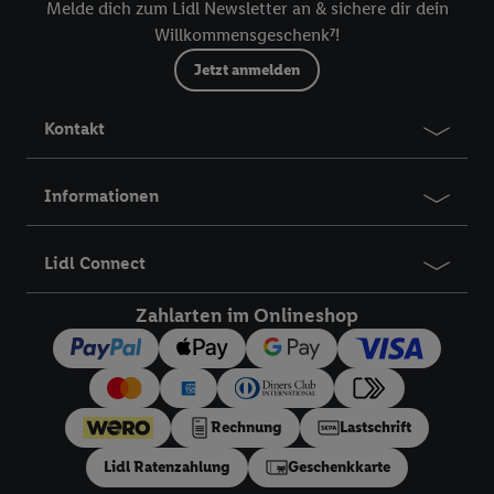
dem Zugriff auf Informationen auf Ihren Endgeräten zur
Melde dich zum Lidl Newsletter an & sichere dir dein
Erstellung von Zielgruppen (sogenannten Segmenten). Im
Willkommensgeschenk⁷!
Zusammenhang mit dem Ausspielen dieser Werbung erfolgen
Jetzt anmelden
Verarbeitungen auch zur Leistungs-/ Erfolgsmessung der
Werbung, zur Zielgruppenforschung, zur Entwicklung von
Kontakt
Angeboten sowie zur technischen Sicherung und Optimierung
dieser Werbeausspielungen.
Sofern Sie hier Ihre Zustimmung dazu erteilen und danach ein
Informationen
Lidl Plus-Konto erstellen bzw. sich in Ihr bestehendes Lidl
Plus-Konto einloggen, kann darüber hinaus auch Ihre dort
Lidl Connect
angegebene E-Mail-Adresse von uns in gemeinsamer
Verantwortlichkeit mit einem der oben genannten Partner
Zahlarten im Onlineshop
verwendet werden, um daraus eine spezielle Online-Kennung
zu erstellen (die sogenannte EUID), die wir sodann ähnlich wie
die sogleich beschriebene Utiq-Kennung verwenden können,
um Sie in von Dritten betriebenen Diensten zu erkennen und
Ihnen personalisierte Werbung auszuspielen. Hierzu wird von
Rechnung
Lastschrift
uns und einem der anderen oben genannten Partner auch Ihre
Lidl Ratenzahlung
Geschenkkarte
in einen Hashwert umgewandelte E-Mail-Adresse in