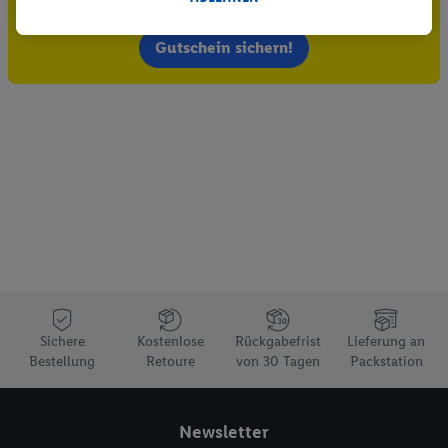
Jetzt zum Newsletter anmelden
durchgeführt, um eigene Werbung auszusteuern und um
Dritten die Ausspielung von Werbung außerhalb der Lidl-
Gutschein sichern!
Dienste über die Ihnen und Ihren Haushaltsangehörigen
zugeordneten Endgeräte zu ermöglichen. Sofern Sie
Teilnehmer des Lidl Plus-Programms sind, werden für diese
Zwecke auch Daten aus Ihrem Filial-Kaufverhalten verarbeitet.
Zudem werden einem der o.g. Partner Daten über Ihr
Kaufverhalten in den Lidl-Diensten zur Verfügung gestellt,
damit dieser als
eigenständig Verantwortlicher
den Erfolg von
Werbekampagnen seiner Auftraggeber messen kann.
Die Erstellung personalisierter Werbung basiert auf der
Generierung von auch mit Daten von anderen Diensten
angereicherten Profilen. Dies umfasst die Zusammenführung
von Daten (z.B. über Ihre Nutzung der Lidl-Dienste, Ihr
Sichere
Kostenlose
Rückgabefrist
Lieferung an
Kaufverhalten in den Lidl-Diensten, Informationen aus Ihrem
Bestellung
Retoure
von 30 Tagen
Packstation
Kundenkonto - z.B. Alter oder Geschlecht - sowie Ihre genauen
Standortdaten) auch über verschiedene Endgeräte und Lidl-
Dienste hinweg einschließlich dem Speichern von und/ oder
Newsletter