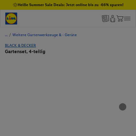
Heiße Summer Sale Deals: Jetzt online bis zu -66% sparen!
/
Weitere Gartenwerkzeuge & - Geräte
BLACK & DECKER
Gartenset, 4-teilig