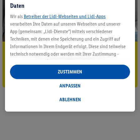
Daten
Wir als
Betreiber der Lidl-Webseiten und Lidl-Apps
verarbeiten Ihre Daten auf unseren Webseiten und unserer
App (gemeinsam: „Lidl-Dienste“) mittels verschiedener
Techniken, mit denen eine Speicherung und ein Zugriff auf
Informationen in Ihrem Endgerät erfolgt. Diese sind teilweise
5.95 € Versand sparen³²ᵃ
technisch notwendig oder werden mit Ihrer Zustimmung -
auch durch Partner (u.a.
als separat
oder gemeinsam
Jetzt zum Newsletter anmelden
Verantwortliche; im Zusammenhang mit dem IAB TCF
ZUSTIMMEN
Gutschein sichern!
insgesamt
6
Partner) - für komfortable Einstellungen, zur
Statistik-Erstellung oder für personalisierte Werbung
ANPASSEN
innerhalb und außerhalb der Lidl-Dienste verwendet.
Datenverarbeitungen für personalisierte Werbung werden
ABLEHNEN
durchgeführt, um eigene Werbung auszusteuern und um
Dritten die Ausspielung von Werbung außerhalb der Lidl-
Dienste über die Ihnen und Ihren Haushaltsangehörigen
zugeordneten Endgeräte zu ermöglichen. Sofern Sie
Teilnehmer des Lidl Plus-Programms sind, werden für diese