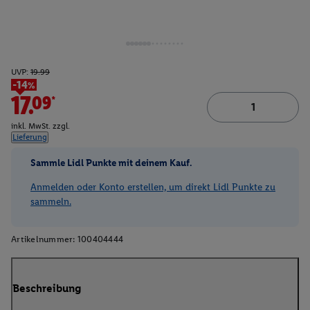
UVP:
19.99
-14%
17.09*
inkl. MwSt. zzgl.
Lieferung
Sammle Lidl Punkte mit deinem Kauf.
Anmelden oder Konto erstellen, um direkt Lidl Punkte zu
sammeln.
Artikelnummer:
100404444
Beschreibung