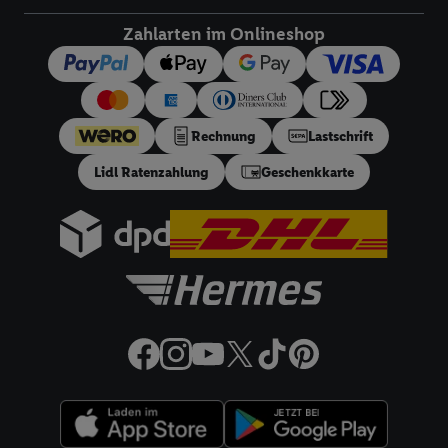
dieser Werbeausspielungen.
Zahlarten im Onlineshop
Sofern Sie hier Ihre Zustimmung dazu erteilen und danach ein
Lidl Plus-Konto erstellen bzw. sich in Ihr bestehendes Lidl
Plus-Konto einloggen, kann darüber hinaus auch Ihre dort
angegebene E-Mail-Adresse von uns in gemeinsamer
Rechnung
Lastschrift
Verantwortlichkeit mit einem der oben genannten Partner
verwendet werden, um daraus eine spezielle Online-Kennung
Lidl Ratenzahlung
Geschenkkarte
zu erstellen (die sogenannte EUID), die wir sodann ähnlich wie
die sogleich beschriebene Utiq-Kennung verwenden können,
um Sie in von Dritten betriebenen Diensten zu erkennen und
Ihnen personalisierte Werbung auszuspielen. Hierzu wird von
uns und einem der anderen oben genannten Partner auch Ihre
in einen Hashwert umgewandelte E-Mail-Adresse in
gemeinsamer Verantwortlichkeit verarbeitet.
Zudem erlauben Sie uns, der Utiq SA/NV („Utiq“) und
Ihrem
Telekommunikationsnetzbetreiber
, die Utiq-Technologie
in den Lidl-Diensten einzusetzen. Utiq prüft zunächst anhand
Ihrer IP-Adresse, ob die Technologie für Sie verfügbar ist.