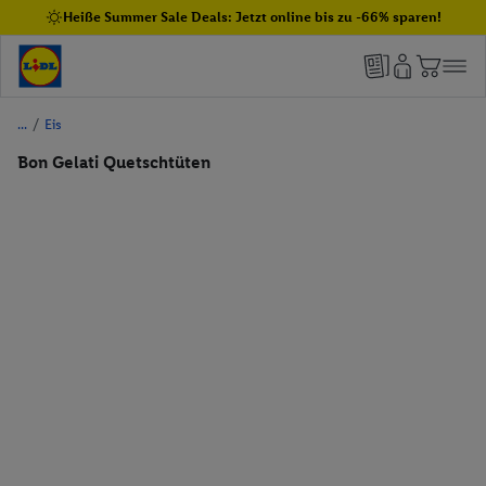
Heiße Summer Sale Deals: Jetzt online bis zu -66% sparen!
/
Eis
Bon Gelati Quetschtüten