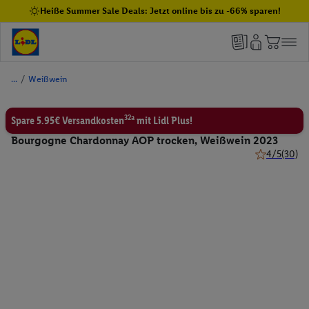
Heiße Summer Sale Deals: Jetzt online bis zu -66% sparen!
/
Weißwein
32a
Spare 5.95€ Versandkosten
mit Lidl Plus!
Bourgogne Chardonnay AOP trocken, Weißwein 2023
4/5
(30)
4 von 5 Ster