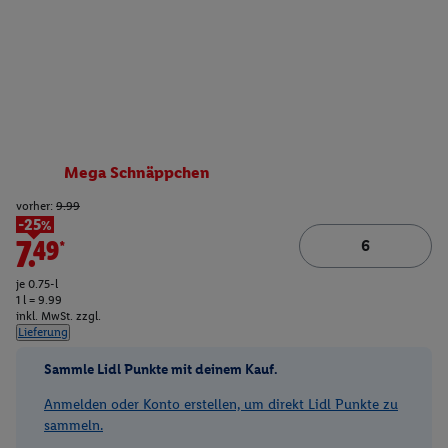
Mega Schnäppchen
vorher:
9.99
-25%
7.49*
je 0.75-l
1 l = 9.99
inkl. MwSt. zzgl.
Lieferung
Sammle Lidl Punkte mit deinem Kauf.
Anmelden oder Konto erstellen, um direkt Lidl Punkte zu
sammeln.