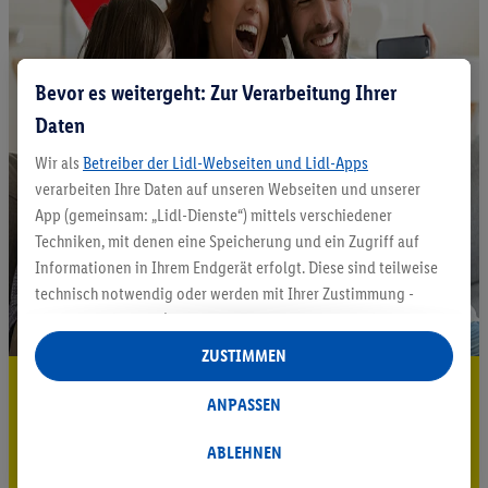
Bevor es weitergeht: Zur Verarbeitung Ihrer
Daten
Wir als
Betreiber der Lidl-Webseiten und Lidl-Apps
verarbeiten Ihre Daten auf unseren Webseiten und unserer
App (gemeinsam: „Lidl-Dienste“) mittels verschiedener
Techniken, mit denen eine Speicherung und ein Zugriff auf
Informationen in Ihrem Endgerät erfolgt. Diese sind teilweise
technisch notwendig oder werden mit Ihrer Zustimmung -
auch durch Partner (u.a.
als separat
oder gemeinsam
Verantwortliche; im Zusammenhang mit dem IAB TCF
ZUSTIMMEN
insgesamt
6
Partner) - für komfortable Einstellungen, zur
5.95 € Versand sparen³²ᵃ
Statistik-Erstellung oder für personalisierte Werbung
ANPASSEN
innerhalb und außerhalb der Lidl-Dienste verwendet.
Jetzt zum Newsletter anmelden
Datenverarbeitungen für personalisierte Werbung werden
ABLEHNEN
durchgeführt, um eigene Werbung auszusteuern und um
Gutschein sichern!