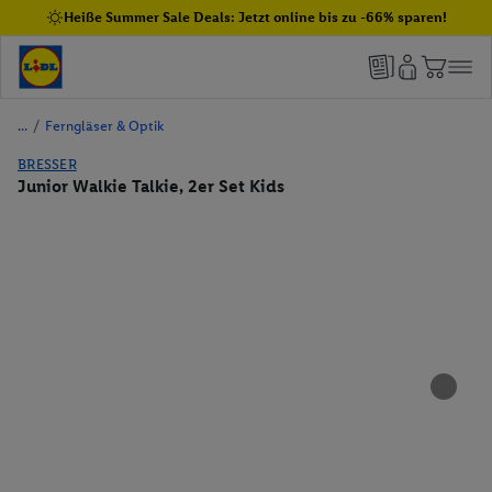
Heiße Summer Sale Deals: Jetzt online bis zu -66% sparen!
/
Ferngläser & Optik
BRESSER
Junior Walkie Talkie, 2er Set Kids