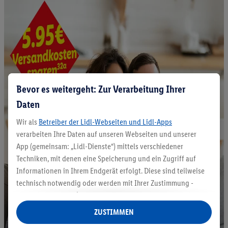
Bevor es weitergeht: Zur Verarbeitung Ihrer
Daten
Wir als
Betreiber der Lidl-Webseiten und Lidl-Apps
verarbeiten Ihre Daten auf unseren Webseiten und unserer
App (gemeinsam: „Lidl-Dienste“) mittels verschiedener
Techniken, mit denen eine Speicherung und ein Zugriff auf
Informationen in Ihrem Endgerät erfolgt. Diese sind teilweise
technisch notwendig oder werden mit Ihrer Zustimmung -
auch durch Partner (u.a.
als separat
oder gemeinsam
Verantwortliche; im Zusammenhang mit dem IAB TCF
ZUSTIMMEN
insgesamt
6
Partner) - für komfortable Einstellungen, zur