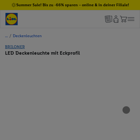
Summer Sale! Bis zu -66% sparen – online & in deiner Filiale!
/
Deckenleuchten
BRILONER
LED Deckenleuchte mit Eckprofil