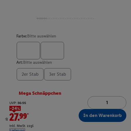
Farbe:
Bitte auswählen
Art:
Bitte auswählen
2er Stab
3er Stab
Mega Schnäppchen
UVP:
36.95
-24%
27.99*
In den Warenkorb
ab
inkl. MwSt. zzgl.
Lieferung