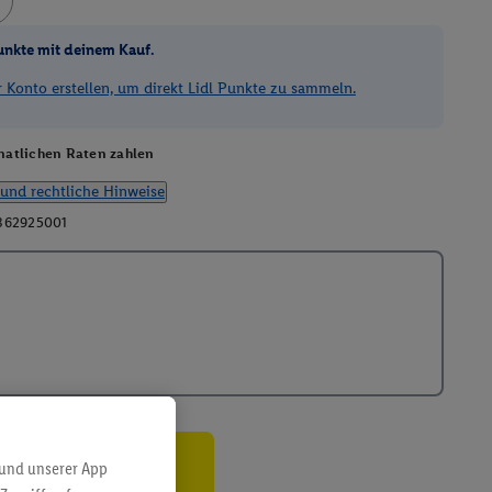
unkte mit deinem Kauf.
Konto erstellen, um direkt Lidl Punkte zu sammeln.
atlichen Raten zahlen
und rechtliche Hinweise
362925001
 und unserer App
ren³²ᵃ