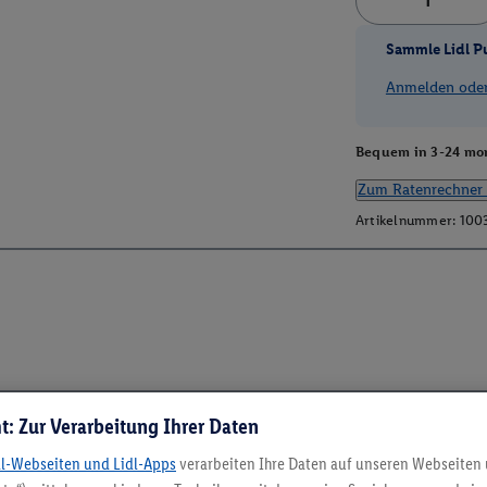
Sammle Lidl P
Anmelden oder 
Bequem in 3-24 mon
Zum Ratenrechner 
Artikelnummer:
100
t: Zur Verarbeitung Ihrer Daten
dl-Webseiten und Lidl-Apps
verarbeiten Ihre Daten auf unseren Webseiten
5.95 € Versand spa