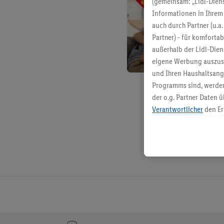
(gemeinsam: „Lidl-Diens
Informationen in Ihrem 
auch durch Partner (u.a
Partner) - für komforta
außerhalb der Lidl-Die
eigene Werbung auszust
und Ihren Haushaltsang
Programms sind, werden
der o.g. Partner Daten ü
Verantwortlicher
den Er
Die Erstellung personal
angereicherten Profilen
Kaufverhalten in den Li
genauen Standortdaten)
und/ oder dem Zugriff 
Segmenten). Im Zusamme
Erfolgsmessung der Wer
Sicherung und Optimie
Sofern Sie hier Ihre Zus