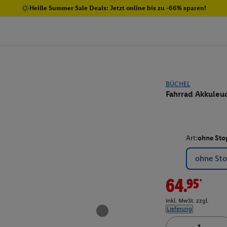
Heiße Summer Sale Deals: Jetzt online bis zu -66% sparen!
BÜCHEL
Fahrrad Akkuleu
Art:
ohne Sto
ohne St
64.95*
inkl. MwSt. zzgl.
Lieferung