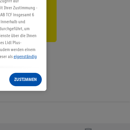
Zugriff auf
it Ihrer Zustimmung -
den
IAB TCF insgesamt
6
g innerhalb und
 durchgeführt, um
enste über die Ihnen
s Lidl Plus-
. Zudem werden einem
eser als
eigenständig
eren Diensten
Lidl-Dienste, Ihr
ZUSTIMMEN
echt - sowie Ihre
ch dem Speichern von
sogenannten
 zur Leistungs-/
ur technischen
n Ihr bestehendes Lidl