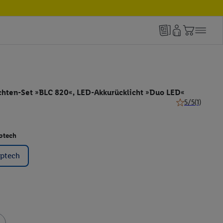
chten-Set »BLC 820«, LED-Akkurücklicht »Duo LED«
5/5
(1)
5 von 5 Sternen
ptech
optech