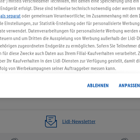
te“) mittels verschiedener Techniken, mit denen eine Speicherung und ein 
Endgerät erfolgt. Diese sind teilweise technisch notwendig oder werden m
Jetzt zum Newsletter anmel
.
als separat
oder gemeinsam Verantwortliche; im Zusammenhang mit dem 
ble Einstellungen, zur Statistik-Erstellung oder für personalisierte Werbun
Gutschein sichern!
nste verwendet. Datenverarbeitungen für personalisierte Werbung werden
euern und um Dritten die Ausspielung von Werbung außerhalb der Lidl-Di
ehörigen zugeordneten Endgeräte zu ermöglichen. Sofern Sie Teilnehmer de
 für diese Zwecke auch Daten aus Ihrem Filial-Kaufverhalten verarbeitet
ber Ihr Kaufverhalten in den Lidl-Diensten zur Verfügung gestellt, damit di
folg von Werbekampagnen seiner Auftraggeber messen kann.
isierter Werbung basiert auf der Generierung von auch mit Daten von and
. Dies umfasst die Zusammenführung von Daten (z.B. über Ihre Nutzung der 
ABLEHNEN
ANPASSEN
dl-Diensten, Informationen aus Ihrem Kundenkonto - z.B. Alter oder Geschl
 auch über verschiedene Endgeräte und Lidl-Dienste hinweg einschließli
auf Informationen auf Ihren Endgeräten zur Erstellung von Zielgruppen (
nhang mit dem Ausspielen dieser Werbung erfolgen Verarbeitungen auch
bung, zur Zielgruppenforschung, zur Entwicklung von Angeboten sowie z
Lidl-Newsletter
rung dieser Werbeausspielungen.
timmung dazu erteilen und danach ein Lidl Plus-Konto erstellen bzw. sich i