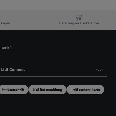
n Ihr bestehendes Lidl
n gemeinsamer
zielle Online-Kennung
Kennung verwenden
 Tagen
Lieferung an Packstation
ung auszuspielen.
 umgewandelte E-Mail-
chenk⁷!
 Utiq-Technologie in
 Sie verfügbar ist.
dresse und einer
en diese Kennung
Lidl Connect
nsten zu erfassen.
 von Dritten betrieben
gung speziell zur
Lastschrift
Lidl Ratenzahlung
Geschenkkarte
ung generell zu
en“/„Nutzung der
inwilligung (nur für
von Utiq
.