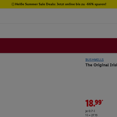
Heiße Summer Sale Deals: Jetzt online bis zu -66% sparen!
BUSHMILLS
The Original Iri
18.99*
je 0.7-l
1 l = 27.13