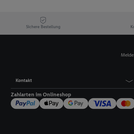
Sofern Sie hier Ihre Zus
Plus-Konto einloggen, 
Verantwortlichkeit mit
zu erstellen (die sogen
Sichere Bestellung
K
können, um Sie in von 
Hierzu wird von uns un
Adresse in gemeinsamer 
Melde 
Zudem erlauben Sie uns,
den Lidl-Diensten einzus
Wenn das der Fall ist, g
Kundenkonto-Referenz, 
Kontakt
verwenden, um Sie wied
Insbesondere können Sie
Zahlarten im Onlineshop
werden, damit wir Ihnen
Nutzung der Utiq-Techno
widerrufen - jederzeit 
Telekommunikations-basi
die Lidl-Dienste) wider