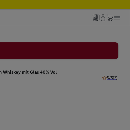
sh Whiskey mit Glas 40% Vol
5/5
(2)
5 von 5 Sternen