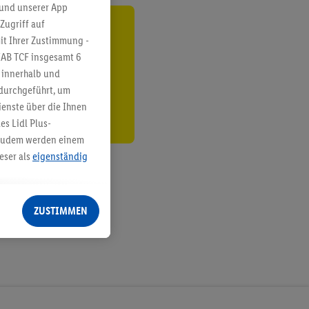
 und unserer App
Zugriff auf
ren³²ᵃ
it Ihrer Zustimmung -
IAB TCF insgesamt
6
den
g innerhalb und
 durchgeführt, um
enste über die Ihnen
s Lidl Plus-
. Zudem werden einem
eser als
eigenständig
eren Diensten
Lidl-Dienste, Ihr
ZUSTIMMEN
echt - sowie Ihre
ch dem Speichern von
sogenannten
 zur Leistungs-/
ur technischen