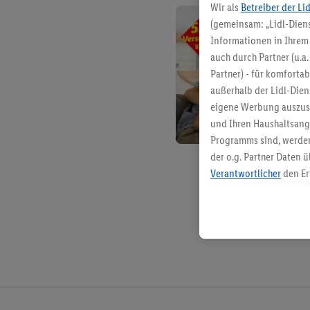
Wir als
Betreiber der Li
(gemeinsam: „Lidl-Diens
Informationen in Ihrem 
auch durch Partner (u.a
Partner) - für komforta
außerhalb der Lidl-Die
eigene Werbung auszust
und Ihren Haushaltsang
Programms sind, werden
der o.g. Partner Daten ü
Verantwortlicher
den Er
Die Erstellung personal
angereicherten Profilen
Kaufverhalten in den Li
genauen Standortdaten)
und/ oder dem Zugriff 
Segmenten). Im Zusamme
Erfolgsmessung der Wer
Sicherung und Optimie