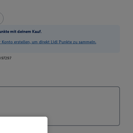
unkte mit deinem Kauf.
Konto erstellen, um direkt Lidl Punkte zu sammeln.
397297