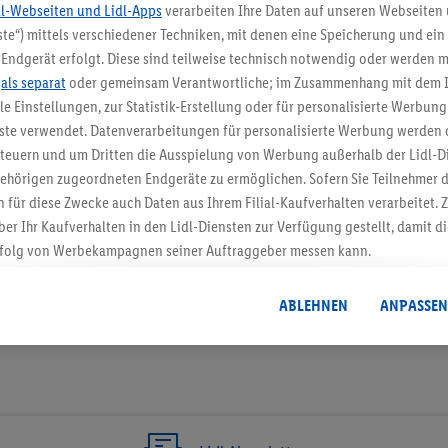
dl-Webseiten und Lidl-Apps
verarbeiten Ihre Daten auf unseren Webseiten
te“) mittels verschiedener Techniken, mit denen eine Speicherung und ein 
5.95 € Versand spa
Endgerät erfolgt. Diese sind teilweise technisch notwendig oder werden m
.
als separat
oder gemeinsam Verantwortliche; im Zusammenhang mit dem 
Jetzt zum Newsletter anmel
ble Einstellungen, zur Statistik-Erstellung oder für personalisierte Werbun
nste verwendet. Datenverarbeitungen für personalisierte Werbung werden
Gutschein sichern!
euern und um Dritten die Ausspielung von Werbung außerhalb der Lidl-Di
ehörigen zugeordneten Endgeräte zu ermöglichen. Sofern Sie Teilnehmer de
 für diese Zwecke auch Daten aus Ihrem Filial-Kaufverhalten verarbeitet
ber Ihr Kaufverhalten in den Lidl-Diensten zur Verfügung gestellt, damit di
folg von Werbekampagnen seiner Auftraggeber messen kann.
isierter Werbung basiert auf der Generierung von auch mit Daten von and
. Dies umfasst die Zusammenführung von Daten (z.B. über Ihre Nutzung der 
ABLEHNEN
ANPASSEN
dl-Diensten, Informationen aus Ihrem Kundenkonto - z.B. Alter oder Geschl
 auch über verschiedene Endgeräte und Lidl-Dienste hinweg einschließli
auf Informationen auf Ihren Endgeräten zur Erstellung von Zielgruppen (
nhang mit dem Ausspielen dieser Werbung erfolgen Verarbeitungen auch
bung, zur Zielgruppenforschung, zur Entwicklung von Angeboten sowie z
rung dieser Werbeausspielungen.