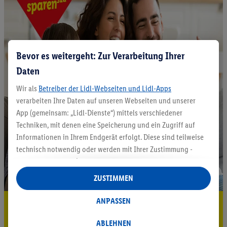
Bevor es weitergeht: Zur Verarbeitung Ihrer
Daten
Wir als
Betreiber der Lidl-Webseiten und Lidl-Apps
verarbeiten Ihre Daten auf unseren Webseiten und unserer
App (gemeinsam: „Lidl-Dienste“) mittels verschiedener
Techniken, mit denen eine Speicherung und ein Zugriff auf
Informationen in Ihrem Endgerät erfolgt. Diese sind teilweise
technisch notwendig oder werden mit Ihrer Zustimmung -
auch durch Partner (u.a.
als separat
oder gemeinsam
Verantwortliche; im Zusammenhang mit dem IAB TCF
ZUSTIMMEN
insgesamt
6
Partner) - für komfortable Einstellungen, zur
Statistik-Erstellung oder für personalisierte Werbung
ANPASSEN
5.95 € Versand sparen³²ᵃ
innerhalb und außerhalb der Lidl-Dienste verwendet.
Datenverarbeitungen für personalisierte Werbung werden
ABLEHNEN
Jetzt zum Newsletter anmelden