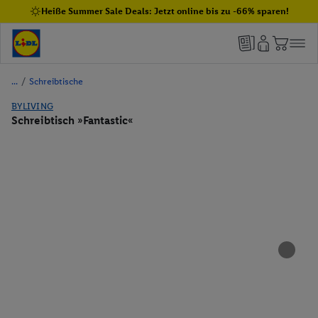
Heiße Summer Sale Deals: Jetzt online bis zu -66% sparen!
/
Schreibtische
BYLIVING
Schreibtisch »Fantastic«