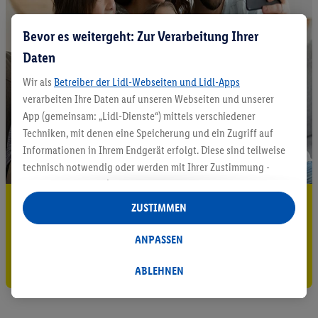
Bevor es weitergeht: Zur Verarbeitung Ihrer
Daten
Wir als
Betreiber der Lidl-Webseiten und Lidl-Apps
verarbeiten Ihre Daten auf unseren Webseiten und unserer
App (gemeinsam: „Lidl-Dienste“) mittels verschiedener
Techniken, mit denen eine Speicherung und ein Zugriff auf
Informationen in Ihrem Endgerät erfolgt. Diese sind teilweise
technisch notwendig oder werden mit Ihrer Zustimmung -
auch durch Partner (u.a.
als separat
oder gemeinsam
Verantwortliche; im Zusammenhang mit dem IAB TCF
5.95 € Versand sparen³²ᵃ
ZUSTIMMEN
insgesamt
6
Partner) - für komfortable Einstellungen, zur
Jetzt zum Newsletter anmelden
Statistik-Erstellung oder für personalisierte Werbung
ANPASSEN
innerhalb und außerhalb der Lidl-Dienste verwendet.
Gutschein sichern!
Datenverarbeitungen für personalisierte Werbung werden
ABLEHNEN
durchgeführt, um eigene Werbung auszusteuern und um
Dritten die Ausspielung von Werbung außerhalb der Lidl-