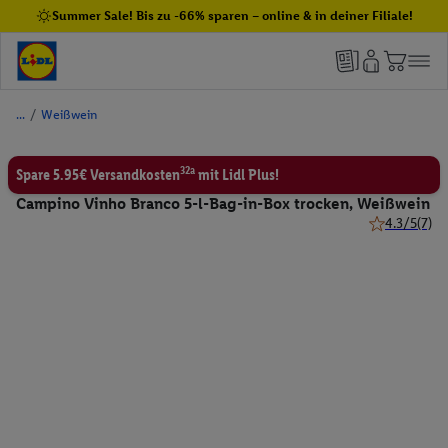
Summer Sale! Bis zu -66% sparen – online & in deiner Filiale!
/
Weißwein
32a
Spare 5.95€ Versandkosten
mit Lidl Plus!
Campino Vinho Branco 5-l-Bag-in-Box trocken, Weißwein
4.3/5
(7)
4.3 von 5 St