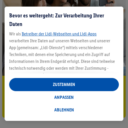
Bevor es weitergeht: Zur Verarbeitung Ihrer
Daten
Wir als
Betreiber der Lidl-Webseiten und Lidl-Apps
verarbeiten Ihre Daten auf unseren Webseiten und unserer
App (gemeinsam: „Lidl-Dienste“) mittels verschiedener
Techniken, mit denen eine Speicherung und ein Zugriff auf
Informationen in Ihrem Endgerät erfolgt. Diese sind teilweise
technisch notwendig oder werden mit Ihrer Zustimmung -
auch durch Partner (u.a.
als separat
oder gemeinsam
Verantwortliche; im Zusammenhang mit dem IAB TCF
5.95 € Versand sparen³²ᵃ
ZUSTIMMEN
insgesamt
6
Partner) - für komfortable Einstellungen, zur
Jetzt zum Newsletter anmelden
Statistik-Erstellung oder für personalisierte Werbung
ANPASSEN
innerhalb und außerhalb der Lidl-Dienste verwendet.
Gutschein sichern!
Datenverarbeitungen für personalisierte Werbung werden
ABLEHNEN
durchgeführt, um eigene Werbung auszusteuern und um
Dritten die Ausspielung von Werbung außerhalb der Lidl-