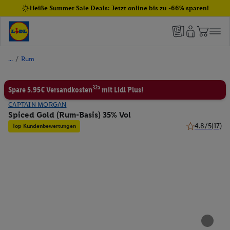
Heiße Summer Sale Deals: Jetzt online bis zu -66% sparen!
/
Rum
32a
Spare 5.95€ Versandkosten
mit Lidl Plus!
CAPTAIN MORGAN
Spiced Gold (Rum-Basis) 35% Vol
4.8/5
(17)
Top Kundenbewertungen
4.8 von 5 Ste