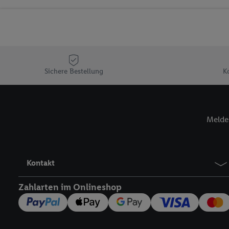
Sicherung und Optimie
Sofern Sie hier Ihre Zus
Plus-Konto einloggen, 
Verantwortlichkeit mit
zu erstellen (die sogen
können, um Sie in von 
Sichere Bestellung
K
Hierzu wird von uns un
Adresse in gemeinsamer 
Zudem erlauben Sie uns,
Melde 
den Lidl-Diensten einzus
Wenn das der Fall ist, g
Kundenkonto-Referenz, 
verwenden, um Sie wied
Kontakt
Insbesondere können Sie
werden, damit wir Ihnen
Zahlarten im Onlineshop
Nutzung der Utiq-Techno
widerrufen - jederzeit 
Telekommunikations-basi