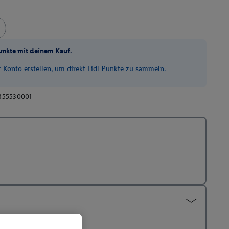
unkte mit deinem Kauf.
Konto erstellen, um direkt Lidl Punkte zu sammeln.
355530001