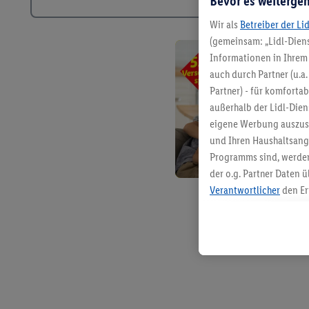
Bevor es weitergeh
Wir als
Betreiber der Li
(gemeinsam: „Lidl-Diens
Informationen in Ihrem 
auch durch Partner (u.a
Partner) - für komforta
außerhalb der Lidl-Die
eigene Werbung auszust
und Ihren Haushaltsang
Programms sind, werden
der o.g. Partner Daten ü
Verantwortlicher
den Er
Die Erstellung personal
angereicherten Profilen
Kaufverhalten in den Li
genauen Standortdaten)
und/ oder dem Zugriff 
Segmenten). Im Zusamme
Erfolgsmessung der Wer