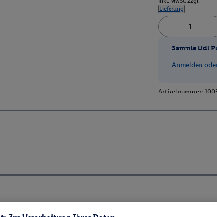
inkl. MwSt. zzgl.
Lieferung
Sammle Lidl P
Anmelden oder 
Artikelnummer:
100
ch ElektroG und BattVO-BattDG