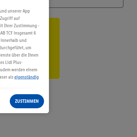
 und unserer App
Zugriff auf
it Ihrer Zustimmung -
ren³²ᵃ
IAB TCF insgesamt
6
g innerhalb und
den
 durchgeführt, um
enste über die Ihnen
s Lidl Plus-
. Zudem werden einem
eser als
eigenständig
eren Diensten
Lidl-Dienste, Ihr
ZUSTIMMEN
echt - sowie Ihre
ch dem Speichern von
sogenannten
 zur Leistungs-/
ur technischen