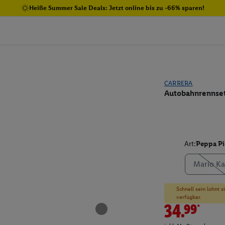
Heiße Summer Sale Deals: Jetzt online bis zu -66% sparen!
CARRERA
Autobahnrennset
Art:
Peppa Pi
Mario Ka
Schnell sein lohnt 
verfügbar.
34.99*