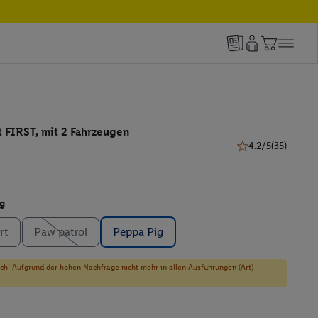
 FIRST, mit 2 Fahrzeugen
4.2/5
(35)
4.2 von 5 Sternen 
g
rt
Paw patrol
Peppa Pig
sich! Aufgrund der hohen Nachfrage nicht mehr in allen Ausführungen (Art)