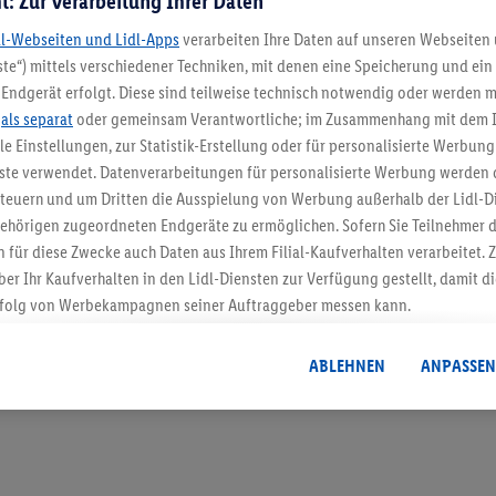
t: Zur Verarbeitung Ihrer Daten
dl-Webseiten und Lidl-Apps
verarbeiten Ihre Daten auf unseren Webseiten
te“) mittels verschiedener Techniken, mit denen eine Speicherung und ein 
Endgerät erfolgt. Diese sind teilweise technisch notwendig oder werden m
5.95 € Versand spa
.
als separat
oder gemeinsam Verantwortliche; im Zusammenhang mit dem 
ble Einstellungen, zur Statistik-Erstellung oder für personalisierte Werbun
Jetzt zum Newsletter anmel
nste verwendet. Datenverarbeitungen für personalisierte Werbung werden
euern und um Dritten die Ausspielung von Werbung außerhalb der Lidl-Di
Gutschein sichern!
ehörigen zugeordneten Endgeräte zu ermöglichen. Sofern Sie Teilnehmer de
 für diese Zwecke auch Daten aus Ihrem Filial-Kaufverhalten verarbeitet
ber Ihr Kaufverhalten in den Lidl-Diensten zur Verfügung gestellt, damit di
folg von Werbekampagnen seiner Auftraggeber messen kann.
isierter Werbung basiert auf der Generierung von auch mit Daten von and
. Dies umfasst die Zusammenführung von Daten (z.B. über Ihre Nutzung der 
ABLEHNEN
ANPASSEN
dl-Diensten, Informationen aus Ihrem Kundenkonto - z.B. Alter oder Geschl
 auch über verschiedene Endgeräte und Lidl-Dienste hinweg einschließli
auf Informationen auf Ihren Endgeräten zur Erstellung von Zielgruppen (
nhang mit dem Ausspielen dieser Werbung erfolgen Verarbeitungen auch
bung, zur Zielgruppenforschung, zur Entwicklung von Angeboten sowie z