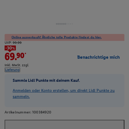
Online ausverkauft! Ähnliche tolle Produkte findest du hier.
UVP:
99.99
-30%
69.90*
Benachrichtige mich
inkl. MwSt. zzgl.
Lieferung
Sammle Lidl Punkte mit deinem Kauf.
Anmelden oder Konto erstellen, um direkt Lidl Punkte zu
sammeln.
Artikelnummer:
100384920