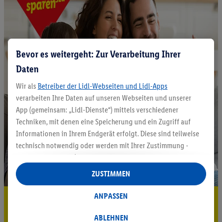
Bevor es weitergeht: Zur Verarbeitung Ihrer
Daten
Wir als
Betreiber der Lidl-Webseiten und Lidl-Apps
verarbeiten Ihre Daten auf unseren Webseiten und unserer
App (gemeinsam: „Lidl-Dienste“) mittels verschiedener
Techniken, mit denen eine Speicherung und ein Zugriff auf
Informationen in Ihrem Endgerät erfolgt. Diese sind teilweise
technisch notwendig oder werden mit Ihrer Zustimmung -
auch durch Partner (u.a.
als separat
oder gemeinsam
Verantwortliche; im Zusammenhang mit dem IAB TCF
ZUSTIMMEN
insgesamt
6
Partner) - für komfortable Einstellungen, zur
Statistik-Erstellung oder für personalisierte Werbung
ANPASSEN
5.95 € Versand sparen³²ᵃ
innerhalb und außerhalb der Lidl-Dienste verwendet.
Datenverarbeitungen für personalisierte Werbung werden
ABLEHNEN
Jetzt zum Newsletter anmelden