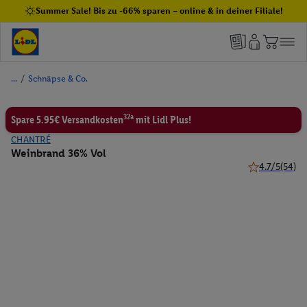
Summer Sale! Bis zu -66% sparen – online & in deiner Filiale!
/
Schnäpse & Co.
32a
Spare 5.95€ Versandkosten
mit Lidl Plus!
CHANTRÉ
Weinbrand 36% Vol
4.7/5
(54)
4.7 von 5 Ste