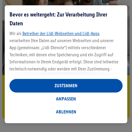
Bevor es weitergeht: Zur Verarbeitung Ihrer
Daten
Wir als
Betreiber der Lidl-Webseiten und Lidl-Apps
verarbeiten Ihre Daten auf unseren Webseiten und unserer
App (gemeinsam: „Lidl-Dienste“) mittels verschiedener
Techniken, mit denen eine Speicherung und ein Zugriff auf
Informationen in Ihrem Endgerät erfolgt. Diese sind teilweise
technisch notwendig oder werden mit Ihrer Zustimmung -
auch durch Partner (u.a.
als separat
oder gemeinsam
5.95 € Versand sparen³²ᵃ
Verantwortliche; im Zusammenhang mit dem IAB TCF
ZUSTIMMEN
insgesamt
6
Partner) - für komfortable Einstellungen, zur
Jetzt zum Newsletter anmelden
Statistik-Erstellung oder für personalisierte Werbung
ANPASSEN
innerhalb und außerhalb der Lidl-Dienste verwendet.
Gutschein sichern!
Datenverarbeitungen für personalisierte Werbung werden
ABLEHNEN
durchgeführt, um eigene Werbung auszusteuern und um
Dritten die Ausspielung von Werbung außerhalb der Lidl-