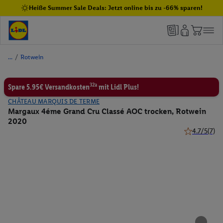
Heiße Summer Sale Deals: Jetzt online bis zu -66% sparen!
/
Rotwein
32a
Spare 5.95€ Versandkosten
mit Lidl Plus!
CHÂTEAU MARQUIS DE TERME
Margaux 4éme Grand Cru Classé AOC trocken, Rotwein
2020
4.7/5
(7)
4.7 von 5 St