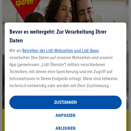
Bevor es weitergeht: Zur Verarbeitung Ihrer
Daten
Wir als
Betreiber der Lidl-Webseiten und Lidl-Apps
verarbeiten Ihre Daten auf unseren Webseiten und unserer
App (gemeinsam: „Lidl-Dienste“) mittels verschiedener
Techniken, mit denen eine Speicherung und ein Zugriff auf
Informationen in Ihrem Endgerät erfolgt. Diese sind teilweise
technisch notwendig oder werden mit Ihrer Zustimmung -
auch durch Partner (u.a.
als separat
oder gemeinsam
Verantwortliche; im Zusammenhang mit dem IAB TCF
ZUSTIMMEN
insgesamt
6
Partner) - für komfortable Einstellungen, zur
Statistik-Erstellung oder für personalisierte Werbung
ANPASSEN
5.95 € Versand sparen³²ᵃ
innerhalb und außerhalb der Lidl-Dienste verwendet.
Datenverarbeitungen für personalisierte Werbung werden
Jetzt zum Newsletter anmelden
ABLEHNEN