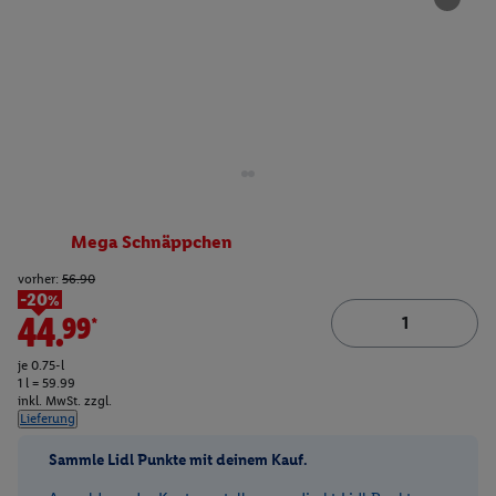
Mega Schnäppchen
vorher:
56.90
-20%
44.99*
je 0.75-l
1 l = 59.99
inkl. MwSt. zzgl.
Lieferung
Sammle Lidl Punkte mit deinem Kauf.