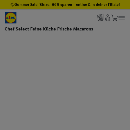
Summer Sale! Bis zu -66% sparen – online & in deiner Filiale!
Chef Select Feine Küche Frische Macarons