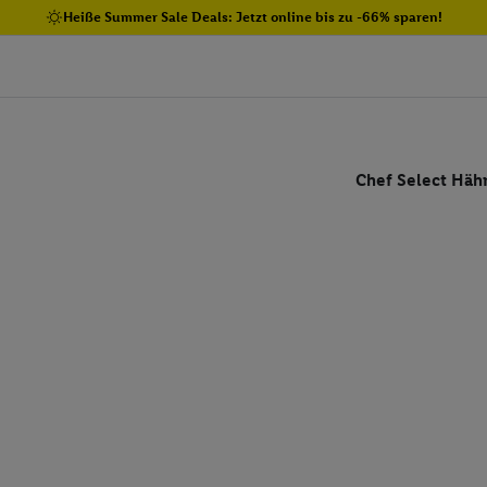
Heiße Summer Sale Deals: Jetzt online bis zu -66% sparen!
Chef Select Häh