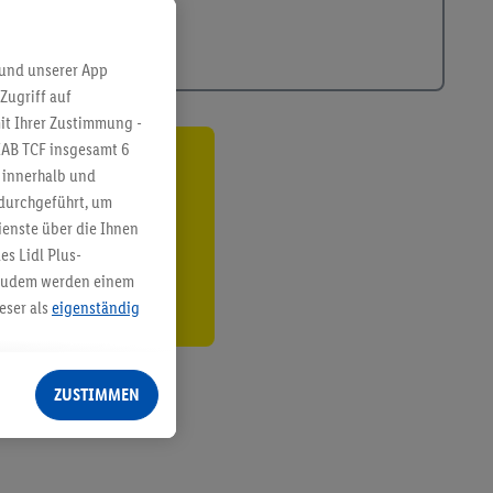
 und unserer App
Zugriff auf
it Ihrer Zustimmung -
IAB TCF insgesamt
6
ren³²ᵃ
g innerhalb und
 durchgeführt, um
den
enste über die Ihnen
s Lidl Plus-
. Zudem werden einem
eser als
eigenständig
eren Diensten
Lidl-Dienste, Ihr
ZUSTIMMEN
echt - sowie Ihre
ch dem Speichern von
sogenannten
 zur Leistungs-/