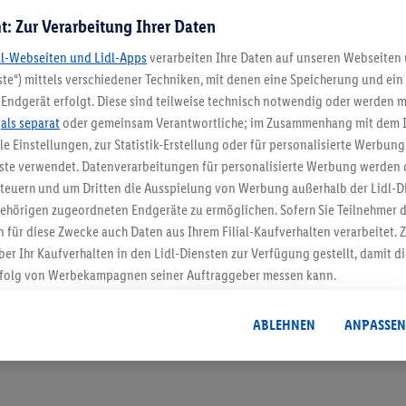
t: Zur Verarbeitung Ihrer Daten
dl-Webseiten und Lidl-Apps
verarbeiten Ihre Daten auf unseren Webseiten
te“) mittels verschiedener Techniken, mit denen eine Speicherung und ein 
Endgerät erfolgt. Diese sind teilweise technisch notwendig oder werden m
.
als separat
oder gemeinsam Verantwortliche; im Zusammenhang mit dem 
5.95 € Versand spa
ble Einstellungen, zur Statistik-Erstellung oder für personalisierte Werbun
nste verwendet. Datenverarbeitungen für personalisierte Werbung werden
Jetzt zum Newsletter anmel
euern und um Dritten die Ausspielung von Werbung außerhalb der Lidl-Di
ehörigen zugeordneten Endgeräte zu ermöglichen. Sofern Sie Teilnehmer de
 für diese Zwecke auch Daten aus Ihrem Filial-Kaufverhalten verarbeitet
Gutschein sichern!
ber Ihr Kaufverhalten in den Lidl-Diensten zur Verfügung gestellt, damit di
folg von Werbekampagnen seiner Auftraggeber messen kann.
isierter Werbung basiert auf der Generierung von auch mit Daten von and
. Dies umfasst die Zusammenführung von Daten (z.B. über Ihre Nutzung der 
ABLEHNEN
ANPASSEN
dl-Diensten, Informationen aus Ihrem Kundenkonto - z.B. Alter oder Geschl
 auch über verschiedene Endgeräte und Lidl-Dienste hinweg einschließli
auf Informationen auf Ihren Endgeräten zur Erstellung von Zielgruppen (
nhang mit dem Ausspielen dieser Werbung erfolgen Verarbeitungen auch