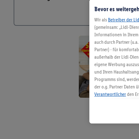
Bevor es weitergeh
Wir als
Betreiber der Li
(gemeinsam: „Lidl-Diens
Informationen in Ihrem 
auch durch Partner (u.a
Partner) - für komforta
außerhalb der Lidl-Die
eigene Werbung auszust
und Ihren Haushaltsang
Programms sind, werden
der o.g. Partner Daten ü
Verantwortlicher
den Er
Die Erstellung personal
angereicherten Profilen
Kaufverhalten in den Li
genauen Standortdaten)
und/ oder dem Zugriff 
Segmenten). Im Zusamme