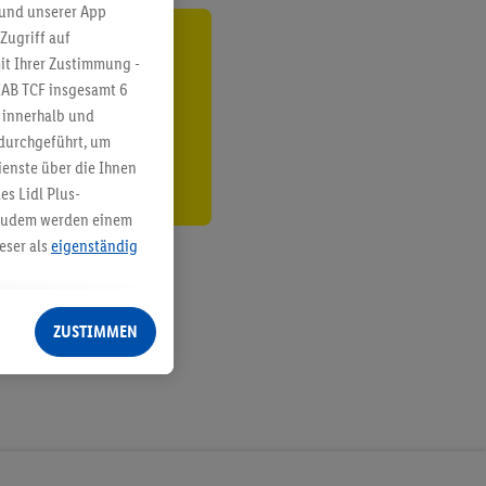
 und unserer App
Zugriff auf
ren³²ᵃ
it Ihrer Zustimmung -
IAB TCF insgesamt
6
den
g innerhalb und
 durchgeführt, um
enste über die Ihnen
s Lidl Plus-
. Zudem werden einem
eser als
eigenständig
eren Diensten
Lidl-Dienste, Ihr
ZUSTIMMEN
echt - sowie Ihre
ch dem Speichern von
sogenannten
 zur Leistungs-/
ur technischen