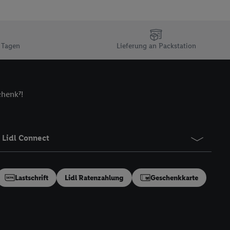
n Ihr bestehendes Lidl
n gemeinsamer
zielle Online-Kennung
Kennung verwenden
 Tagen
Lieferung an Packstation
ung auszuspielen.
 umgewandelte E-Mail-
chenk⁷!
 Utiq-Technologie in
 Sie verfügbar ist.
dresse und einer
en diese Kennung
Lidl Connect
nsten zu erfassen.
 von Dritten betrieben
gung speziell zur
Lastschrift
Lidl Ratenzahlung
Geschenkkarte
ung generell zu
en“/„Nutzung der
inwilligung (nur für
von Utiq
.