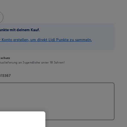
unkte mit deinem Kauf.
Konto erstellen, um direkt Lidl Punkte zu sammeln.
schutz
uslieferung an Jugendliche unter 18 Jahren!
313367