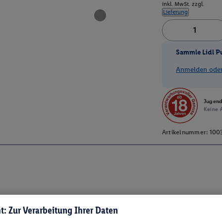
inkl. MwSt. zzgl.
Lieferung
Sammle Lidl P
Anmelden oder 
Jugend
Keine A
Artikelnummer:
100
t: Zur Verarbeitung Ihrer Daten