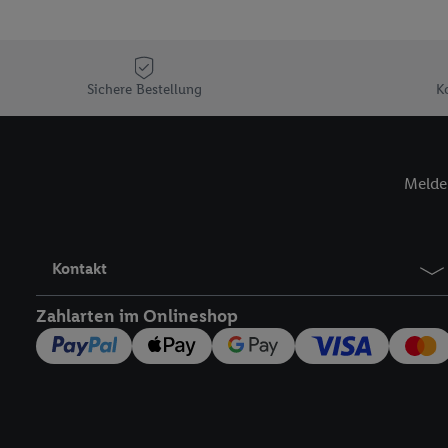
Sofern Sie hier Ihre Zus
Plus-Konto einloggen, 
Verantwortlichkeit mit
zu erstellen (die sogen
Sichere Bestellung
K
können, um Sie in von 
Hierzu wird von uns un
Adresse in gemeinsamer 
Melde 
Zudem erlauben Sie uns,
den Lidl-Diensten einzus
Wenn das der Fall ist, g
Kundenkonto-Referenz, 
Kontakt
verwenden, um Sie wied
Insbesondere können Sie
Zahlarten im Onlineshop
werden, damit wir Ihnen
Nutzung der Utiq-Techno
widerrufen - jederzeit 
Telekommunikations-basi
die Lidl-Dienste) wider