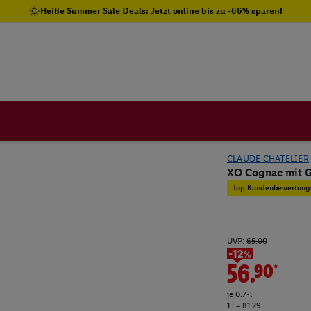
Heiße Summer Sale Deals: Jetzt online bis zu -66% sparen!
CLAUDE CHATELIER
XO Cognac mit 
Top Kundenbewertung
UVP:
65.00
-12%
56.90*
je 0.7-l
1 l = 81.29