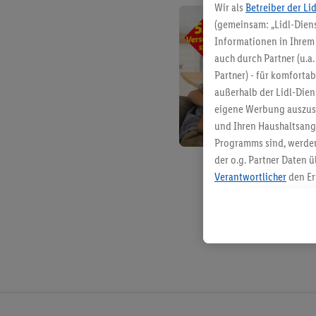
Wir als
Betreiber der Li
(gemeinsam: „Lidl-Diens
Informationen in Ihrem 
auch durch Partner (u.a
Partner) - für komforta
außerhalb der Lidl-Die
eigene Werbung auszust
und Ihren Haushaltsang
Programms sind, werden
der o.g. Partner Daten ü
Verantwortlicher
den Er
Die Erstellung personal
angereicherten Profilen
Kaufverhalten in den Li
genauen Standortdaten)
und/ oder dem Zugriff 
Segmenten). Im Zusamme
Erfolgsmessung der Wer
Sicherung und Optimie