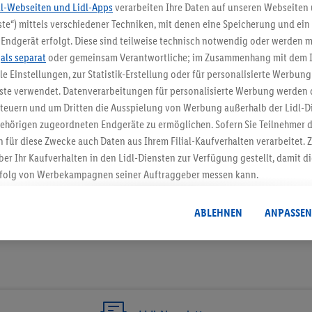
dl-Webseiten und Lidl-Apps
verarbeiten Ihre Daten auf unseren Webseiten
te“) mittels verschiedener Techniken, mit denen eine Speicherung und ein 
5.95 € Versand spa
Endgerät erfolgt. Diese sind teilweise technisch notwendig oder werden m
.
als separat
oder gemeinsam Verantwortliche; im Zusammenhang mit dem 
Jetzt zum Newsletter anmel
ble Einstellungen, zur Statistik-Erstellung oder für personalisierte Werbun
nste verwendet. Datenverarbeitungen für personalisierte Werbung werden
Gutschein sichern!
euern und um Dritten die Ausspielung von Werbung außerhalb der Lidl-Di
ehörigen zugeordneten Endgeräte zu ermöglichen. Sofern Sie Teilnehmer de
 für diese Zwecke auch Daten aus Ihrem Filial-Kaufverhalten verarbeitet
ber Ihr Kaufverhalten in den Lidl-Diensten zur Verfügung gestellt, damit di
folg von Werbekampagnen seiner Auftraggeber messen kann.
isierter Werbung basiert auf der Generierung von auch mit Daten von and
. Dies umfasst die Zusammenführung von Daten (z.B. über Ihre Nutzung der 
ABLEHNEN
ANPASSEN
dl-Diensten, Informationen aus Ihrem Kundenkonto - z.B. Alter oder Geschl
 auch über verschiedene Endgeräte und Lidl-Dienste hinweg einschließli
auf Informationen auf Ihren Endgeräten zur Erstellung von Zielgruppen (
nhang mit dem Ausspielen dieser Werbung erfolgen Verarbeitungen auch
bung, zur Zielgruppenforschung, zur Entwicklung von Angeboten sowie z
rung dieser Werbeausspielungen.