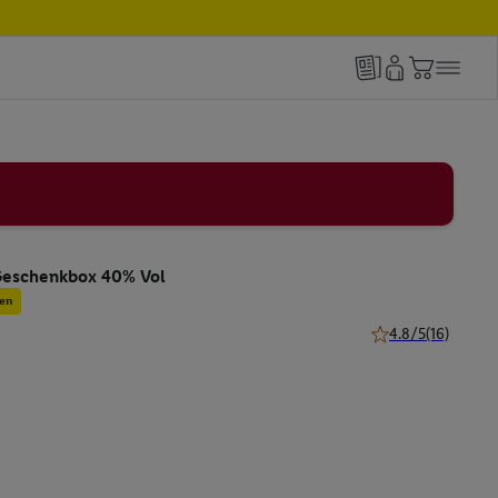
Geschenkbox 40% Vol
en
4.8/5
(16)
4.8 von 5 Sternen 