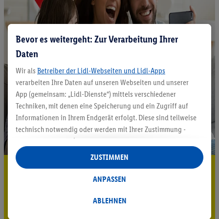
Bevor es weitergeht: Zur Verarbeitung Ihrer
Daten
Wir als
Betreiber der Lidl-Webseiten und Lidl-Apps
verarbeiten Ihre Daten auf unseren Webseiten und unserer
App (gemeinsam: „Lidl-Dienste“) mittels verschiedener
Techniken, mit denen eine Speicherung und ein Zugriff auf
Informationen in Ihrem Endgerät erfolgt. Diese sind teilweise
technisch notwendig oder werden mit Ihrer Zustimmung -
auch durch Partner (u.a.
als separat
oder gemeinsam
Verantwortliche; im Zusammenhang mit dem IAB TCF
ZUSTIMMEN
insgesamt
6
Partner) - für komfortable Einstellungen, zur
5.95 € Versand sparen³²ᵃ
Statistik-Erstellung oder für personalisierte Werbung
ANPASSEN
Jetzt zum Newsletter anmelden
innerhalb und außerhalb der Lidl-Dienste verwendet.
Datenverarbeitungen für personalisierte Werbung werden
ABLEHNEN
Gutschein sichern!
durchgeführt, um eigene Werbung auszusteuern und um