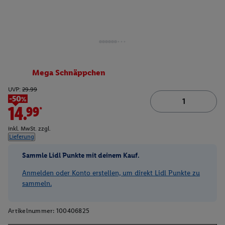
Mega Schnäppchen
UVP:
29.99
-50%
14.99*
inkl. MwSt. zzgl.
Lieferung
Sammle Lidl Punkte mit deinem Kauf.
Anmelden oder Konto erstellen, um direkt Lidl Punkte zu
sammeln.
Artikelnummer:
100406825