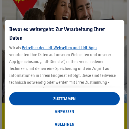
Bevor es weitergeht: Zur Verarbeitung Ihrer
Daten
Wir als
Betreiber der Lidl-Webseiten und Lidl-Apps
verarbeiten Ihre Daten auf unseren Webseiten und unserer
App (gemeinsam: „Lidl-Dienste“) mittels verschiedener
Techniken, mit denen eine Speicherung und ein Zugriff auf
Informationen in Ihrem Endgerät erfolgt. Diese sind teilweise
technisch notwendig oder werden mit Ihrer Zustimmung -
auch durch Partner (u.a.
als separat
oder gemeinsam
Verantwortliche; im Zusammenhang mit dem IAB TCF
ZUSTIMMEN
insgesamt
6
Partner) - für komfortable Einstellungen, zur
Statistik-Erstellung oder für personalisierte Werbung
5.95 € Versand sparen³²ᵃ
ANPASSEN
innerhalb und außerhalb der Lidl-Dienste verwendet.
Jetzt zum Newsletter anmelden
Datenverarbeitungen für personalisierte Werbung werden
ABLEHNEN