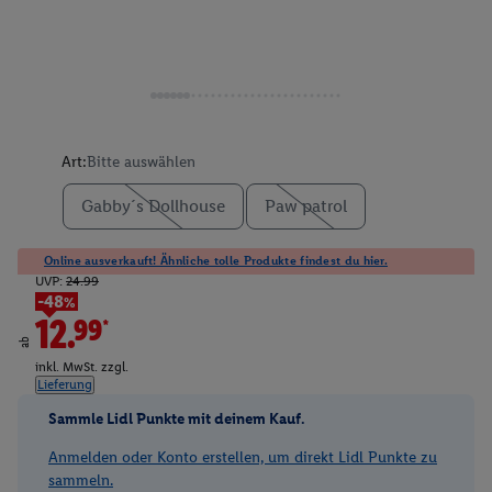
Art:
Bitte auswählen
Gabby´s Dollhouse
Paw patrol
Online ausverkauft! Ähnliche tolle Produkte findest du hier.
UVP:
24.99
-48%
12.99*
ab
inkl. MwSt. zzgl.
Lieferung
Sammle Lidl Punkte mit deinem Kauf.
Anmelden oder Konto erstellen, um direkt Lidl Punkte zu
sammeln.