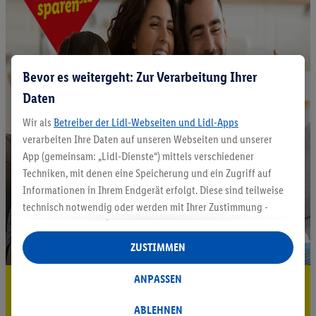
Bevor es weitergeht: Zur Verarbeitung Ihrer
Daten
Wir als
Betreiber der Lidl-Webseiten und Lidl-Apps
verarbeiten Ihre Daten auf unseren Webseiten und unserer
App (gemeinsam: „Lidl-Dienste“) mittels verschiedener
Techniken, mit denen eine Speicherung und ein Zugriff auf
Informationen in Ihrem Endgerät erfolgt. Diese sind teilweise
technisch notwendig oder werden mit Ihrer Zustimmung -
auch durch Partner (u.a.
als separat
oder gemeinsam
Verantwortliche; im Zusammenhang mit dem IAB TCF
ZUSTIMMEN
insgesamt
6
Partner) - für komfortable Einstellungen, zur
Statistik-Erstellung oder für personalisierte Werbung
ANPASSEN
5.95 € Versand sparen³²ᵃ
innerhalb und außerhalb der Lidl-Dienste verwendet.
Datenverarbeitungen für personalisierte Werbung werden
ABLEHNEN
Jetzt zum Newsletter anmelden