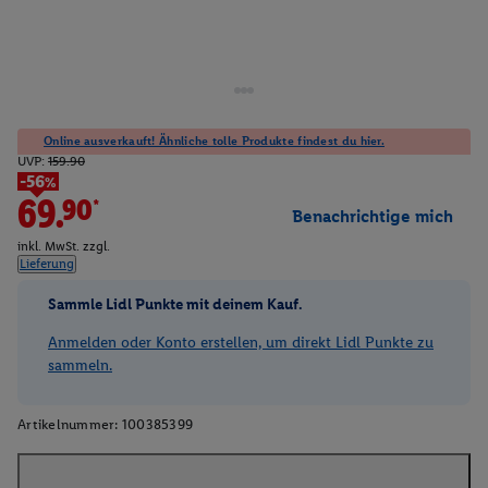
Online ausverkauft! Ähnliche tolle Produkte findest du hier.
UVP:
159.90
-56%
69.90*
Benachrichtige mich
inkl. MwSt. zzgl.
Lieferung
Sammle Lidl Punkte mit deinem Kauf.
Anmelden oder Konto erstellen, um direkt Lidl Punkte zu
sammeln.
Artikelnummer:
100385399