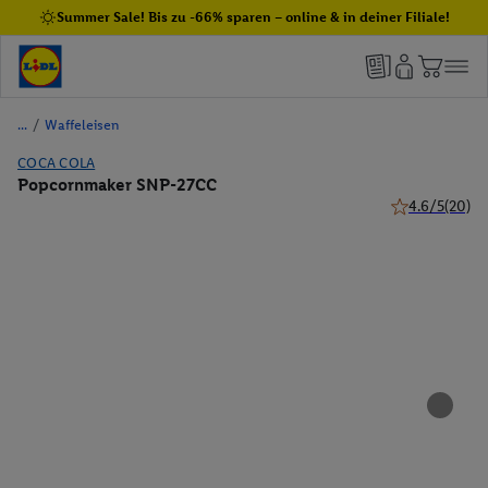
Summer Sale! Bis zu -66% sparen – online & in deiner Filiale!
/
Waffeleisen
COCA COLA
Popcornmaker SNP-27CC
4.6/5
(20)
4.6 von 5 Ster