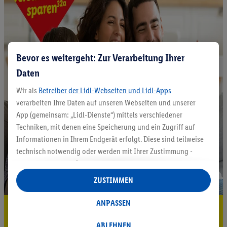
Bevor es weitergeht: Zur Verarbeitung Ihrer
Daten
Wir als
Betreiber der Lidl-Webseiten und Lidl-Apps
verarbeiten Ihre Daten auf unseren Webseiten und unserer
App (gemeinsam: „Lidl-Dienste“) mittels verschiedener
Techniken, mit denen eine Speicherung und ein Zugriff auf
Informationen in Ihrem Endgerät erfolgt. Diese sind teilweise
technisch notwendig oder werden mit Ihrer Zustimmung -
auch durch Partner (u.a.
als separat
oder gemeinsam
Verantwortliche; im Zusammenhang mit dem IAB TCF
ZUSTIMMEN
insgesamt
6
Partner) - für komfortable Einstellungen, zur
Statistik-Erstellung oder für personalisierte Werbung
ANPASSEN
5.95 € Versand sparen³²ᵃ
innerhalb und außerhalb der Lidl-Dienste verwendet.
Datenverarbeitungen für personalisierte Werbung werden
ABLEHNEN