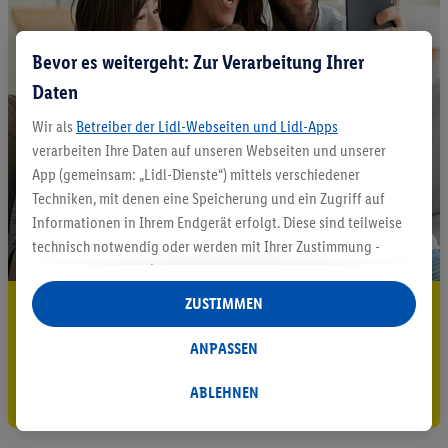
Bevor es weitergeht: Zur Verarbeitung Ihrer
Daten
Wir als
Betreiber der Lidl-Webseiten und Lidl-Apps
verarbeiten Ihre Daten auf unseren Webseiten und unserer
App (gemeinsam: „Lidl-Dienste“) mittels verschiedener
Techniken, mit denen eine Speicherung und ein Zugriff auf
Informationen in Ihrem Endgerät erfolgt. Diese sind teilweise
technisch notwendig oder werden mit Ihrer Zustimmung -
auch durch Partner (u.a.
als separat
oder gemeinsam
Verantwortliche; im Zusammenhang mit dem IAB TCF
ZUSTIMMEN
5.95 € Versand sparen³²ᵃ
insgesamt
6
Partner) - für komfortable Einstellungen, zur
Statistik-Erstellung oder für personalisierte Werbung
Jetzt zum Newsletter anmelden
ANPASSEN
innerhalb und außerhalb der Lidl-Dienste verwendet.
Datenverarbeitungen für personalisierte Werbung werden
Gutschein sichern!
ABLEHNEN
durchgeführt, um eigene Werbung auszusteuern und um
Dritten die Ausspielung von Werbung außerhalb der Lidl-