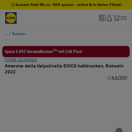
Summer Sale! Bis zu -66% sparen – online & in deiner Filiale!
/
Rotwein
32a
Spare 5.95€ Versandkosten
mit Lidl Plus!
CORTE ALLODOLA
Amarone della Valpolicella DOCG halbtrocken, Rotwein
2022
4.4/5
(31)
4.4 von 5 Ste