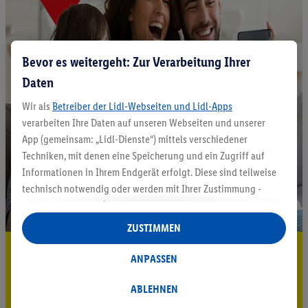
Bevor es weitergeht: Zur Verarbeitung Ihrer
Daten
Wir als
Betreiber der Lidl-Webseiten und Lidl-Apps
verarbeiten Ihre Daten auf unseren Webseiten und unserer
App (gemeinsam: „Lidl-Dienste“) mittels verschiedener
Techniken, mit denen eine Speicherung und ein Zugriff auf
Informationen in Ihrem Endgerät erfolgt. Diese sind teilweise
technisch notwendig oder werden mit Ihrer Zustimmung -
auch durch Partner (u.a.
als separat
oder gemeinsam
Verantwortliche; im Zusammenhang mit dem IAB TCF
ZUSTIMMEN
insgesamt
6
Partner) - für komfortable Einstellungen, zur
5.95 € Versand sparen³²ᵃ
Statistik-Erstellung oder für personalisierte Werbung
ANPASSEN
innerhalb und außerhalb der Lidl-Dienste verwendet.
Jetzt zum Newsletter anmelden
Datenverarbeitungen für personalisierte Werbung werden
ABLEHNEN
durchgeführt, um eigene Werbung auszusteuern und um
Gutschein sichern!