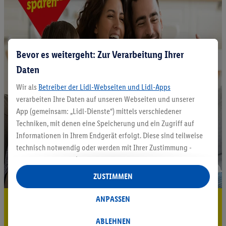
Bevor es weitergeht: Zur Verarbeitung Ihrer
Daten
Wir als
Betreiber der Lidl-Webseiten und Lidl-Apps
verarbeiten Ihre Daten auf unseren Webseiten und unserer
App (gemeinsam: „Lidl-Dienste“) mittels verschiedener
Techniken, mit denen eine Speicherung und ein Zugriff auf
Informationen in Ihrem Endgerät erfolgt. Diese sind teilweise
technisch notwendig oder werden mit Ihrer Zustimmung -
auch durch Partner (u.a.
als separat
oder gemeinsam
Verantwortliche; im Zusammenhang mit dem IAB TCF
ZUSTIMMEN
insgesamt
6
Partner) - für komfortable Einstellungen, zur
Statistik-Erstellung oder für personalisierte Werbung
ANPASSEN
5.95 € Versand sparen³²ᵃ
innerhalb und außerhalb der Lidl-Dienste verwendet.
Datenverarbeitungen für personalisierte Werbung werden
Jetzt zum Newsletter anmelden
ABLEHNEN