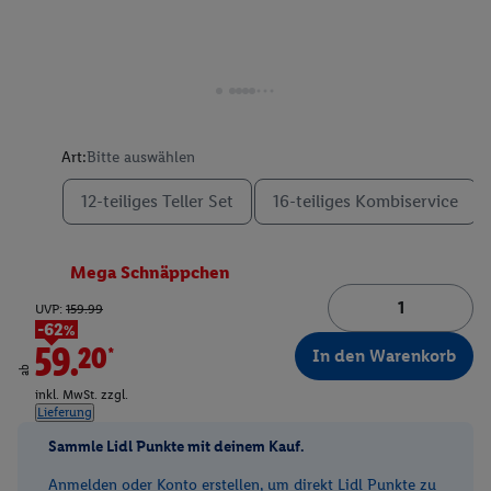
Art:
Bitte auswählen
12-teiliges Teller Set
16-teiliges Kombiservice
Mega Schnäppchen
UVP:
159.99
-62%
59.20*
In den Warenkorb
ab
inkl. MwSt. zzgl.
Lieferung
Sammle Lidl Punkte mit deinem Kauf.
Anmelden oder Konto erstellen, um direkt Lidl Punkte zu