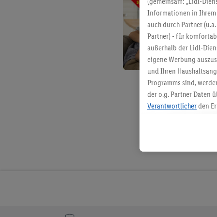
(gemeinsam: „Lidl-Diens
Informationen in Ihrem 
auch durch Partner (u.a
Partner) - für komforta
außerhalb der Lidl-Die
eigene Werbung auszust
und Ihren Haushaltsang
Programms sind, werden
der o.g. Partner Daten ü
Verantwortlicher
den Er
Die Erstellung personal
angereicherten Profilen
Kaufverhalten in den Li
genauen Standortdaten)
und/ oder dem Zugriff 
Segmenten). Im Zusamme
Erfolgsmessung der Wer
Sicherung und Optimie
Sofern Sie hier Ihre Zus