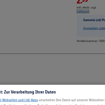
2.99*
inkl. MwSt. zzgl.
Lieferung
Sammle Lidl P
Anmelden oder 
Artikelnummer:
100
t: Zur Verarbeitung Ihrer Daten
dl-Webseiten und Lidl-Apps
verarbeiten Ihre Daten auf unseren Webseiten
5.95 € Versand spa