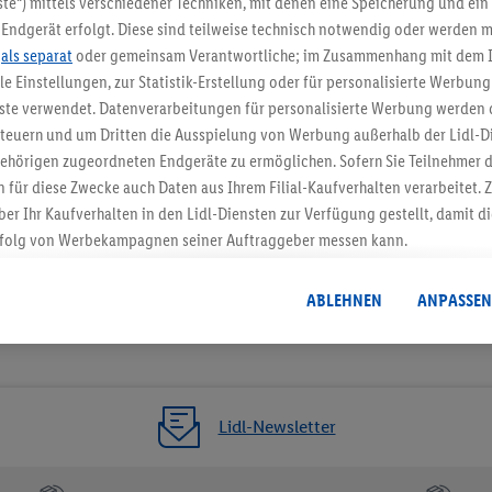
te“) mittels verschiedener Techniken, mit denen eine Speicherung und ein 
Endgerät erfolgt. Diese sind teilweise technisch notwendig oder werden m
Jetzt zum Newsletter anmel
.
als separat
oder gemeinsam Verantwortliche; im Zusammenhang mit dem 
ble Einstellungen, zur Statistik-Erstellung oder für personalisierte Werbun
Gutschein sichern!
nste verwendet. Datenverarbeitungen für personalisierte Werbung werden
euern und um Dritten die Ausspielung von Werbung außerhalb der Lidl-Di
ehörigen zugeordneten Endgeräte zu ermöglichen. Sofern Sie Teilnehmer de
 für diese Zwecke auch Daten aus Ihrem Filial-Kaufverhalten verarbeitet
ber Ihr Kaufverhalten in den Lidl-Diensten zur Verfügung gestellt, damit di
folg von Werbekampagnen seiner Auftraggeber messen kann.
isierter Werbung basiert auf der Generierung von auch mit Daten von and
. Dies umfasst die Zusammenführung von Daten (z.B. über Ihre Nutzung der 
ABLEHNEN
ANPASSEN
dl-Diensten, Informationen aus Ihrem Kundenkonto - z.B. Alter oder Geschl
 auch über verschiedene Endgeräte und Lidl-Dienste hinweg einschließli
auf Informationen auf Ihren Endgeräten zur Erstellung von Zielgruppen (
nhang mit dem Ausspielen dieser Werbung erfolgen Verarbeitungen auch
bung, zur Zielgruppenforschung, zur Entwicklung von Angeboten sowie z
Lidl-Newsletter
rung dieser Werbeausspielungen.
timmung dazu erteilen und danach ein Lidl Plus-Konto erstellen bzw. sich i