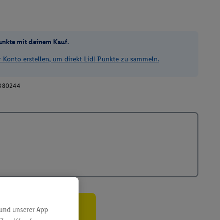
unkte mit deinem Kauf.
Konto erstellen, um direkt Lidl Punkte zu sammeln.
380244
 und unserer App
ren³²ᵃ