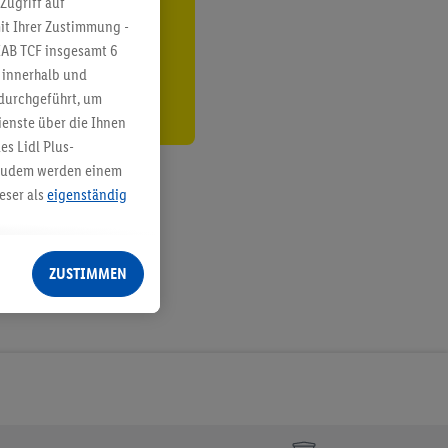
Zugriff auf
it Ihrer Zustimmung -
den
IAB TCF insgesamt
6
g innerhalb und
 durchgeführt, um
enste über die Ihnen
s Lidl Plus-
. Zudem werden einem
eser als
eigenständig
eren Diensten
Lidl-Dienste, Ihr
ZUSTIMMEN
echt - sowie Ihre
ch dem Speichern von
sogenannten
 zur Leistungs-/
ur technischen
n Ihr bestehendes Lidl