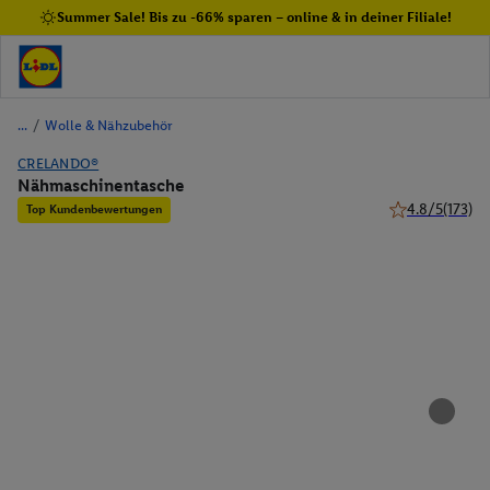
Summer Sale! Bis zu -66% sparen – online & in deiner Filiale!
/
Wolle & Nähzubehör
CRELANDO®
Nähmaschinentasche
4.8/5
(173)
Top Kundenbewertungen
4.8 von 5 Ster