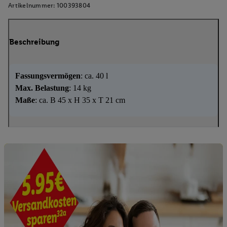
Artikelnummer:
100393804
Beschreibung
Fassungsvermögen
: ca. 40 l
Max. Belastung
: 14 kg
Maße
: ca. B 45 x H 35 x T 21 cm