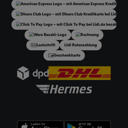
Werbung, zur Zielgruppenforschung, zur Entwicklung von Angeboten
technischen Sicherung und Optimierung dieser Werbeausspielungen
Sofern Sie hier Ihre Zustimmung dazu erteilen und danach ein Lidl P
erstellen bzw. sich in Ihr bestehendes Lidl Plus-Konto einloggen, ka
hinaus auch Ihre dort angegebene E-Mail-Adresse von uns in gemei
Rechnung
Verantwortlichkeit mit einem der oben genannten Partner verwende
daraus eine spezielle Online-Kennung zu erstellen (die sogenannte EU
Lastschrift
Lidl Ratenzahlung
sodann ähnlich wie die sogleich beschriebene Utiq-Kennung verwen
Geschenkkarte
um Sie in von Dritten betriebenen Diensten zu erkennen und Ihnen p
Werbung auszuspielen. Hierzu wird von uns und einem der anderen 
genannten Partner auch Ihre in einen Hashwert umgewandelte E-Mail
gemeinsamer Verantwortlichkeit verarbeitet.
Zudem erlauben Sie uns, der Utiq SA/NV („Utiq“) und
Ihrem
Telekommunikationsnetzbetreiber
, die Utiq-Technologie in den
Diensten einzusetzen. Utiq prüft zunächst anhand Ihrer IP-Adresse, o
Technologie für Sie verfügbar ist. Wenn das der Fall ist, gibt Utiq Ihr
an Ihren Netzbetreiber weiter, der anhand der IP-Adresse und einer
Referenz, wie z.B. Ihrer Mobilfunknummer, eine Kennung für Utiq erste
werden diese Kennung verwenden, um Sie wiederzuerkennen und Er