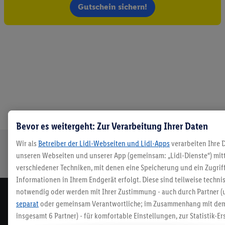
Gutschein sichern!
Bevor es weitergeht: Zur Verarbeitung Ihrer Daten
Wir als
Betreiber der Lidl-Webseiten und Lidl-Apps
verarbeiten Ihre 
Sichere
Kostenlose
Rückgabefrist
Lieferung an
unseren Webseiten und unserer App (gemeinsam: „Lidl-Dienste“) mit
Bestellung
Retoure
von 30 Tagen
Packstation
verschiedener Techniken, mit denen eine Speicherung und ein Zugrif
Informationen in Ihrem Endgerät erfolgt. Diese sind teilweise techni
notwendig oder werden mit Ihrer Zustimmung - auch durch Partner (
Newsletter
separat
oder gemeinsam Verantwortliche; im Zusammenhang mit dem
Melde dich zum Lidl Newsletter an & sichere dir dein
insgesamt
6
Partner) - für komfortable Einstellungen, zur Statistik-E
Willkommensgeschenk⁷!