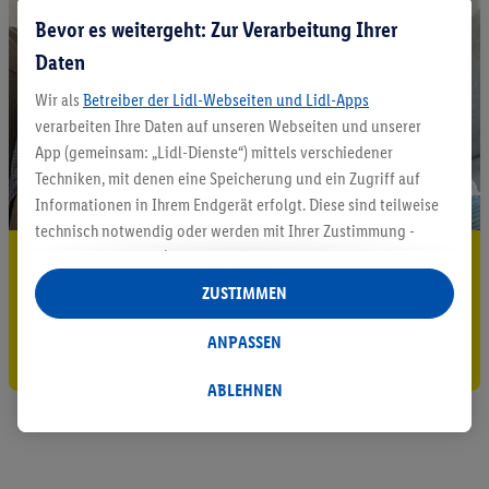
Bevor es weitergeht: Zur Verarbeitung Ihrer
Daten
Wir als
Betreiber der Lidl-Webseiten und Lidl-Apps
verarbeiten Ihre Daten auf unseren Webseiten und unserer
App (gemeinsam: „Lidl-Dienste“) mittels verschiedener
Techniken, mit denen eine Speicherung und ein Zugriff auf
Informationen in Ihrem Endgerät erfolgt. Diese sind teilweise
technisch notwendig oder werden mit Ihrer Zustimmung -
auch durch Partner (u.a.
als separat
oder gemeinsam
5.95 € Versand sparen³²ᵃ
Verantwortliche; im Zusammenhang mit dem IAB TCF
ZUSTIMMEN
Jetzt zum Newsletter anmelden
insgesamt
6
Partner) - für komfortable Einstellungen, zur
Statistik-Erstellung oder für personalisierte Werbung
ANPASSEN
Gutschein sichern!
innerhalb und außerhalb der Lidl-Dienste verwendet.
Datenverarbeitungen für personalisierte Werbung werden
ABLEHNEN
durchgeführt, um eigene Werbung auszusteuern und um
Dritten die Ausspielung von Werbung außerhalb der Lidl-
Dienste über die Ihnen und Ihren Haushaltsangehörigen