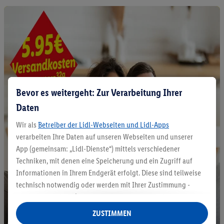
Bevor es weitergeht: Zur Verarbeitung Ihrer
Daten
Wir als
Betreiber der Lidl-Webseiten und Lidl-Apps
verarbeiten Ihre Daten auf unseren Webseiten und unserer
App (gemeinsam: „Lidl-Dienste“) mittels verschiedener
Techniken, mit denen eine Speicherung und ein Zugriff auf
Informationen in Ihrem Endgerät erfolgt. Diese sind teilweise
technisch notwendig oder werden mit Ihrer Zustimmung -
auch durch Partner (u.a.
als separat
oder gemeinsam
Verantwortliche; im Zusammenhang mit dem IAB TCF
ZUSTIMMEN
insgesamt
6
Partner) - für komfortable Einstellungen, zur