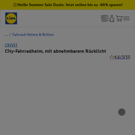
Heiße Summer Sale Deals: Jetzt online bis zu -66% sparen!
/
Fahrrad Helme & Brillen
CRIVIT
City-Fahrradhelm, mit abnehmbarem Rücklicht
4.6/5
(31)
4.6 von 5 Ste