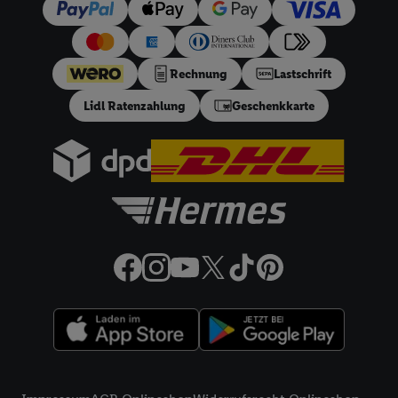
Ihnen personalisierte Werbung auszuspielen. Hierzu wird von
uns und einem der anderen oben genannten Partner auch Ihre
in einen Hashwert umgewandelte E-Mail-Adresse in
gemeinsamer Verantwortlichkeit verarbeitet.
Rechnung
Lastschrift
Zudem erlauben Sie uns, der Utiq SA/NV („Utiq“) und
Lidl Ratenzahlung
Geschenkkarte
Ihrem
Telekommunikationsnetzbetreiber
, die Utiq-Technologie
in den Lidl-Diensten einzusetzen. Utiq prüft zunächst anhand
Ihrer IP-Adresse, ob die Technologie für Sie verfügbar ist.
Wenn das der Fall ist, gibt Utiq Ihre IP-Adresse an Ihren
Netzbetreiber weiter, der anhand der IP-Adresse und einer
Kundenkonto-Referenz, wie z.B. Ihrer Mobilfunknummer, eine
Kennung für Utiq erstellt. Wir werden diese Kennung
verwenden, um Sie wiederzuerkennen und Erkenntnisse über
Ihr Nutzungsverhalten in den Lidl-Diensten zu erfassen.
Insbesondere können Sie mittels dieser Technologie auch auf
Diensten wiedererkannt werden, die von Dritten betrieben
werden, damit wir Ihnen dort personalisierte Werbung
ausspielen können. Sie können Ihre Einwilligung speziell zur
Rechtliche Informationen
Nutzung der Utiq-Technologie - zusätzlich zur weiter unten