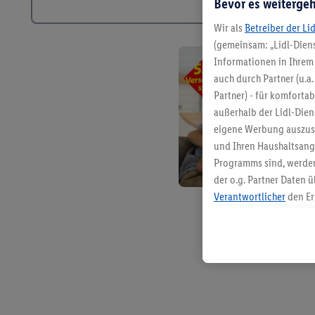
Bevor es weitergeh
Wir als
Betreiber der Li
(gemeinsam: „Lidl-Diens
Informationen in Ihrem 
auch durch Partner (u.a
Partner) - für komforta
außerhalb der Lidl-Die
eigene Werbung auszust
und Ihren Haushaltsang
Programms sind, werden
der o.g. Partner Daten ü
Verantwortlicher
den Er
Die Erstellung personal
angereicherten Profilen
Kaufverhalten in den Li
genauen Standortdaten)
und/ oder dem Zugriff 
Segmenten). Im Zusamme
Erfolgsmessung der Wer