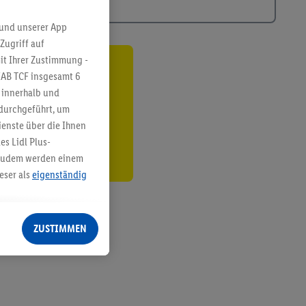
 und unserer App
Zugriff auf
it Ihrer Zustimmung -
ren³²ᵃ
IAB TCF insgesamt
6
g innerhalb und
den
 durchgeführt, um
enste über die Ihnen
s Lidl Plus-
. Zudem werden einem
eser als
eigenständig
eren Diensten
Lidl-Dienste, Ihr
ZUSTIMMEN
echt - sowie Ihre
ch dem Speichern von
sogenannten
 zur Leistungs-/
ur technischen