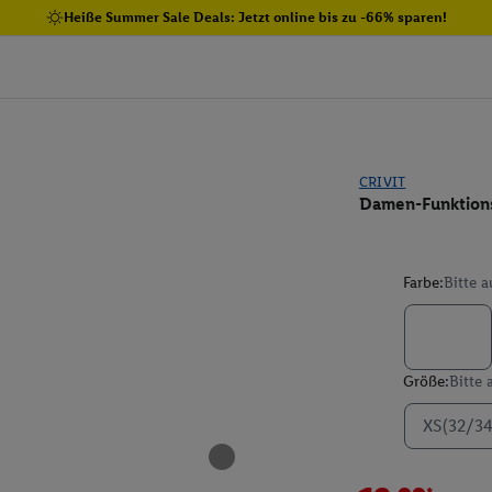
Heiße Summer Sale Deals: Jetzt online bis zu -66% sparen!
CRIVIT
Damen-Funktionsh
Farbe:
Bitte 
Größe:
Bitte
XS(32/34