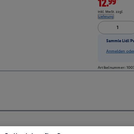
12.99*
inkl. MwSt. zzgl.
Lieferung
Sammle Lidl P
Anmelden oder 
Artikelnummer:
100