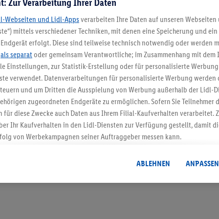
t: Zur Verarbeitung Ihrer Daten
dl-Webseiten und Lidl-Apps
verarbeiten Ihre Daten auf unseren Webseiten
te“) mittels verschiedener Techniken, mit denen eine Speicherung und ein 
Endgerät erfolgt. Diese sind teilweise technisch notwendig oder werden m
5.95 € Versand spa
.
als separat
oder gemeinsam Verantwortliche; im Zusammenhang mit dem 
ble Einstellungen, zur Statistik-Erstellung oder für personalisierte Werbun
Jetzt zum Newsletter anmel
nste verwendet. Datenverarbeitungen für personalisierte Werbung werden
euern und um Dritten die Ausspielung von Werbung außerhalb der Lidl-Di
ehörigen zugeordneten Endgeräte zu ermöglichen. Sofern Sie Teilnehmer de
Gutschein sichern!
 für diese Zwecke auch Daten aus Ihrem Filial-Kaufverhalten verarbeitet
ber Ihr Kaufverhalten in den Lidl-Diensten zur Verfügung gestellt, damit di
folg von Werbekampagnen seiner Auftraggeber messen kann.
isierter Werbung basiert auf der Generierung von auch mit Daten von and
. Dies umfasst die Zusammenführung von Daten (z.B. über Ihre Nutzung der 
ABLEHNEN
ANPASSEN
dl-Diensten, Informationen aus Ihrem Kundenkonto - z.B. Alter oder Geschl
 auch über verschiedene Endgeräte und Lidl-Dienste hinweg einschließli
auf Informationen auf Ihren Endgeräten zur Erstellung von Zielgruppen (
nhang mit dem Ausspielen dieser Werbung erfolgen Verarbeitungen auch
bung, zur Zielgruppenforschung, zur Entwicklung von Angeboten sowie z