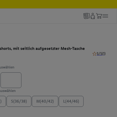
orts, mit seitlich aufgesetzter Mesh-Tasche
3/5
(1)
3 von 5 Sternen
auswählen
 auswählen
)
S(36/38)
M(40/42)
L(44/46)