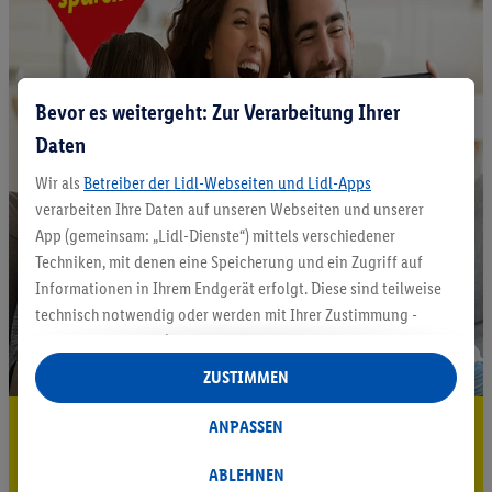
Bevor es weitergeht: Zur Verarbeitung Ihrer
Daten
Wir als
Betreiber der Lidl-Webseiten und Lidl-Apps
verarbeiten Ihre Daten auf unseren Webseiten und unserer
App (gemeinsam: „Lidl-Dienste“) mittels verschiedener
Techniken, mit denen eine Speicherung und ein Zugriff auf
Informationen in Ihrem Endgerät erfolgt. Diese sind teilweise
technisch notwendig oder werden mit Ihrer Zustimmung -
auch durch Partner (u.a.
als separat
oder gemeinsam
Verantwortliche; im Zusammenhang mit dem IAB TCF
ZUSTIMMEN
insgesamt
6
Partner) - für komfortable Einstellungen, zur
Statistik-Erstellung oder für personalisierte Werbung
5.95 € Versand sparen³²ᵃ
ANPASSEN
innerhalb und außerhalb der Lidl-Dienste verwendet.
Jetzt zum Newsletter anmelden
Datenverarbeitungen für personalisierte Werbung werden
ABLEHNEN