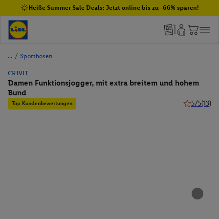
Heiße Summer Sale Deals: Jetzt online bis zu -66% sparen!
/
Sporthosen
CRIVIT
Damen Funktionsjogger, mit extra breitem und hohem
Bund
5/5
(13)
Top Kundenbewertungen
5 von 5 Ste