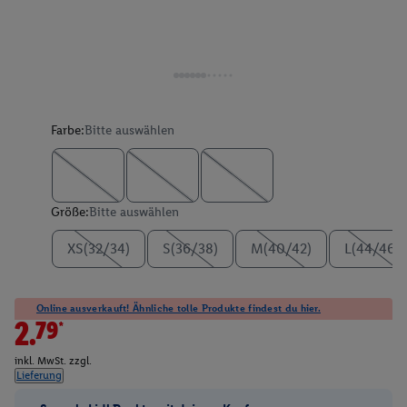
Farbe:
Bitte auswählen
Größe:
Bitte auswählen
XS(32/34)
S(36/38)
M(40/42)
L(44/46)
Online ausverkauft! Ähnliche tolle Produkte findest du hier.
2.79*
inkl. MwSt. zzgl.
Lieferung