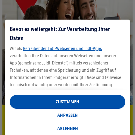
Bevor es weitergeht: Zur Verarbeitung Ihrer
Daten
Wir als
Betreiber der Lidl-Webseiten und Lidl-Apps
verarbeiten Ihre Daten auf unseren Webseiten und unserer
App (gemeinsam: „Lidl-Dienste“) mittels verschiedener
Techniken, mit denen eine Speicherung und ein Zugriff auf
Informationen in Ihrem Endgerät erfolgt. Diese sind teilweise
technisch notwendig oder werden mit Ihrer Zustimmung -
auch durch Partner (u.a.
als separat
oder gemeinsam
Verantwortliche; im Zusammenhang mit dem IAB TCF
ZUSTIMMEN
insgesamt
6
Partner) - für komfortable Einstellungen, zur
5.95 € Versand sparen³²ᵃ
Statistik-Erstellung oder für personalisierte Werbung
ANPASSEN
innerhalb und außerhalb der Lidl-Dienste verwendet.
Jetzt zum Newsletter anmelden
Datenverarbeitungen für personalisierte Werbung werden
ABLEHNEN