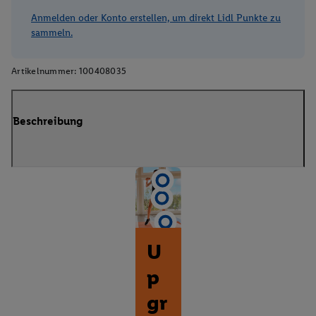
Anmelden oder Konto erstellen, um direkt Lidl Punkte zu
sammeln.
Artikelnummer:
100408035
Beschreibung
U
p
gr