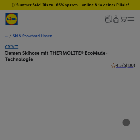
Summer Sale! Bis zu -66% sparen – online & in deiner Filiale!
/
Ski & Snowbord Hosen
CRIVIT
Damen Skihose mit THERMOLITE® EcoMade-
Technologie
4.5/5
(130)
4.5 von 5 Stern