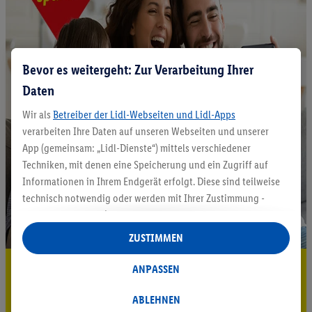
Bevor es weitergeht: Zur Verarbeitung Ihrer
Daten
Wir als
Betreiber der Lidl-Webseiten und Lidl-Apps
verarbeiten Ihre Daten auf unseren Webseiten und unserer
App (gemeinsam: „Lidl-Dienste“) mittels verschiedener
Techniken, mit denen eine Speicherung und ein Zugriff auf
Informationen in Ihrem Endgerät erfolgt. Diese sind teilweise
technisch notwendig oder werden mit Ihrer Zustimmung -
auch durch Partner (u.a.
als separat
oder gemeinsam
Verantwortliche; im Zusammenhang mit dem IAB TCF
ZUSTIMMEN
insgesamt
6
Partner) - für komfortable Einstellungen, zur
Statistik-Erstellung oder für personalisierte Werbung
5.95 € Versand sparen³²ᵃ
ANPASSEN
innerhalb und außerhalb der Lidl-Dienste verwendet.
Jetzt zum Newsletter anmelden
Datenverarbeitungen für personalisierte Werbung werden
ABLEHNEN