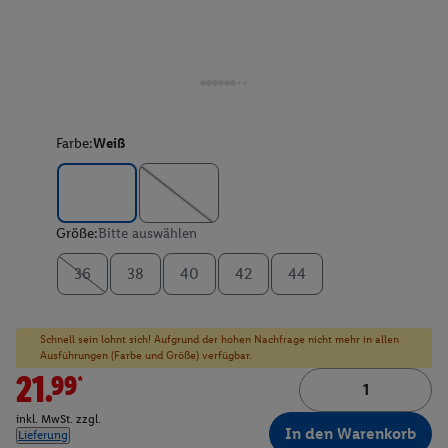
Farbe:
Weiß
Größe:
Bitte auswählen
36
38
40
42
44
Schnell sein lohnt sich! Aufgrund der hohen Nachfrage nicht mehr in allen
Ausführungen (Farbe und Größe) verfügbar.
21.99*
inkl. MwSt. zzgl.
In den Warenkorb
Lieferung