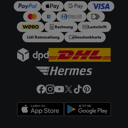
Netzbetreiber weiter, der anhand der IP-Adresse und einer
Kundenkonto-Referenz, wie z.B. Ihrer Mobilfunknummer, eine
Kennung für Utiq erstellt. Wir werden diese Kennung
verwenden, um Sie wiederzuerkennen und Erkenntnisse über
Rechnung
Lastschrift
Ihr Nutzungsverhalten in den Lidl-Diensten zu erfassen.
Insbesondere können Sie mittels dieser Technologie auch auf
Lidl Ratenzahlung
Geschenkkarte
Diensten wiedererkannt werden, die von Dritten betrieben
werden, damit wir Ihnen dort personalisierte Werbung
ausspielen können. Sie können Ihre Einwilligung speziell zur
Nutzung der Utiq-Technologie - zusätzlich zur weiter unten
erläuterten Möglichkeit, Ihre Einwilligung generell zu
widerrufen - jederzeit auch über
das Datenschutzportal von
Utiq („consenthub“)
oder über „Anpassen“/„Nutzung der
Telekommunikations-basierten Utiq-Technologie für digitales
Marketing“ am unteren Ende dieser Einwilligung (nur für die
Lidl-Dienste) widerrufen. Weitere Informationen finden Sie in
den
Datenschutzbestimmungen von Utiq
.
Durch einen Klick auf „Ablehnen“ können Sie nur den Einsatz
Rechtliche Informationen
notwendiger Techniken zulassen. Durch einen Klick auf