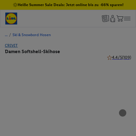
Heiße Summer Sale Deals: Jetzt online bis zu -66% sparen!
/
Ski & Snowbord Hosen
CRIVIT
Damen Softshell-Skihose
4.4/5
(109)
4.4 von 5 Stern