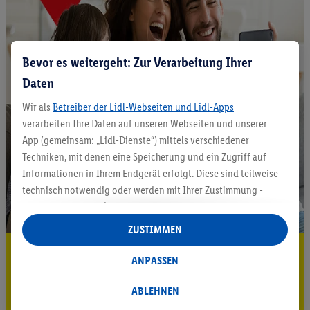
Bevor es weitergeht: Zur Verarbeitung Ihrer
Daten
Wir als
Betreiber der Lidl-Webseiten und Lidl-Apps
verarbeiten Ihre Daten auf unseren Webseiten und unserer
App (gemeinsam: „Lidl-Dienste“) mittels verschiedener
Techniken, mit denen eine Speicherung und ein Zugriff auf
Informationen in Ihrem Endgerät erfolgt. Diese sind teilweise
technisch notwendig oder werden mit Ihrer Zustimmung -
auch durch Partner (u.a.
als separat
oder gemeinsam
Verantwortliche; im Zusammenhang mit dem IAB TCF
ZUSTIMMEN
insgesamt
6
Partner) - für komfortable Einstellungen, zur
5.95 € Versand sparen³²ᵃ
Statistik-Erstellung oder für personalisierte Werbung
ANPASSEN
innerhalb und außerhalb der Lidl-Dienste verwendet.
Jetzt zum Newsletter anmelden
Datenverarbeitungen für personalisierte Werbung werden
ABLEHNEN
durchgeführt, um eigene Werbung auszusteuern und um
Gutschein sichern!