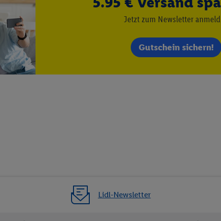
5.95 € Versand spa
kann darüber hinaus auch Ihre dort angegebene E-Mail-Adresse von uns i
Jetzt zum Newsletter anmel
 einem der oben genannten Partner verwendet werden, um daraus eine spe
annte EUID), die wir sodann ähnlich wie die sogleich beschriebene Utiq-
Dritten betriebenen Diensten zu erkennen und Ihnen personalisierte Werb
Gutschein sichern!
d einem der anderen oben genannten Partner auch Ihre in einen Hashwert
Verantwortlichkeit verarbeitet.
 der Utiq SA/NV („Utiq“) und Ihrem
Telekommunikationsnetzbetreiber
, die
etzen. Utiq prüft zunächst anhand Ihrer IP-Adresse, ob die Technologie für
ibt Utiq Ihre IP-Adresse an Ihren Netzbetreiber weiter, der anhand der IP-A
wie z.B. Ihrer Mobilfunknummer, eine Kennung für Utiq erstellt. Wir werd
erzuerkennen und Erkenntnisse über Ihr Nutzungsverhalten in den Lidl-Die
 mittels dieser Technologie auch auf Diensten wiedererkannt werden, die
 dort personalisierte Werbung ausspielen können. Sie können Ihre Einwilli
logie - zusätzlich zur weiter unten erläuterten Möglichkeit, Ihre Einwillig
auch über
das Datenschutzportal von Utiq („consenthub“)
oder über „Anpass
erten Utiq-Technologie für digitales Marketing“ am unteren Ende dieser E
Lidl-Newsletter
rufen. Weitere Informationen finden Sie in den
Datenschutzbestimmungen 
Ablehnen“ können Sie nur den Einsatz notwendiger Techniken zulassen. Dur
e allen Verarbeitungen zu sämtlichen vorgenannten Zwecken unter Einbi