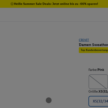
Heiße Summer Sale Deals: Jetzt online bis zu -66% sparen!
CRIVIT
Damen Sweatho
Top Kundenbewertung
Farbe:
Pink
Größe:
XS(32
XS(32/34