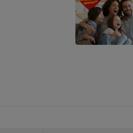
Plus-Konto einloggen, 
Verantwortlichkeit mit
zu erstellen (die sogen
können, um Sie in von 
Hierzu wird von uns un
Adresse in gemeinsamer 
Zudem erlauben Sie uns,
den Lidl-Diensten einzus
Wenn das der Fall ist, g
Kundenkonto-Referenz, 
verwenden, um Sie wied
Insbesondere können Sie
werden, damit wir Ihnen
Nutzung der Utiq-Techno
widerrufen - jederzeit 
Telekommunikations-basi
die Lidl-Dienste) wider
Durch einen Klick auf „
„Zustimmen“ stimmen Si