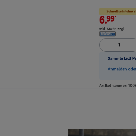
Schnell sein lohnt s
6.99*
inkl. MwSt. zzgl.
Lieferung
Sammle Lidl P
Anmelden oder 
Artikelnummer:
100