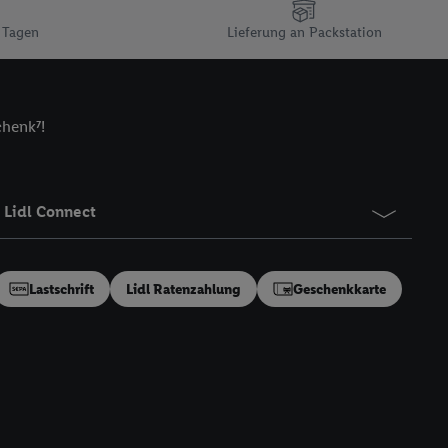
t, Ihre Einwilligung
 Tagen
Lieferung an Packstation
ngen
.
Die Impressen
as gilt auch für die
B TCF für Werbung und
chenk⁷!
reitstellung und
en Quellen,
ter Informationen,
Lidl Connect
rten Utiq-
ichern von oder
Lastschrift
Lidl Ratenzahlung
Geschenkkarte
Analyse von
erwendung
on Profilen zur