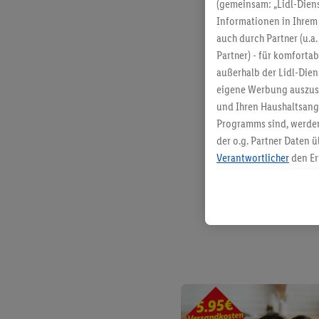
(gemeinsam: „Lidl-Diens
Informationen in Ihrem 
auch durch Partner (u.a
Partner) - für komforta
außerhalb der Lidl-Die
eigene Werbung auszust
und Ihren Haushaltsang
Programms sind, werden
der o.g. Partner Daten ü
Verantwortlicher
den Er
Die Erstellung personal
angereicherten Profilen
Kaufverhalten in den Li
genauen Standortdaten)
und/ oder dem Zugriff 
Segmenten). Im Zusamme
Erfolgsmessung der Wer
Sicherung und Optimie
Sofern Sie hier Ihre Zus