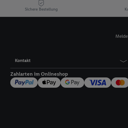
genannten Partner zu. W
Sichere Bestellung
K
jederzeit mit Wirkung f
finden Sie hier.
Unter „A
nachfolgend schlagwort
Erfolgsmessung:
Melde 
Gewährleistung der Sic
Anzeige von Werbung un
Verknüpfung verschiede
Kontakt
Messung des Erfolgs v
Technologie für digital
Zahlarten im Onlineshop
Verwendung genauer 
Zugriff auf Informa
Zielgruppen durch 
reduzierter Daten 
Auswahl personalisi
Liste der Partner