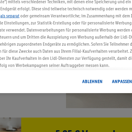
te“) mittels verschiedener Techniken, mit denen eine Speicherung und ein 
Endgerät erfolgt. Diese sind teilweise technisch notwendig oder werden m
.
als separat
oder gemeinsam Verantwortliche; im Zusammenhang mit dem 
ble Einstellungen, zur Statistik-Erstellung oder für personalisierte Werbun
nste verwendet. Datenverarbeitungen für personalisierte Werbung werden
euern und um Dritten die Ausspielung von Werbung außerhalb der Lidl-Di
ehörigen zugeordneten Endgeräte zu ermöglichen. Sofern Sie Teilnehmer de
 für diese Zwecke auch Daten aus Ihrem Filial-Kaufverhalten verarbeitet
ber Ihr Kaufverhalten in den Lidl-Diensten zur Verfügung gestellt, damit di
folg von Werbekampagnen seiner Auftraggeber messen kann.
isierter Werbung basiert auf der Generierung von auch mit Daten von and
. Dies umfasst die Zusammenführung von Daten (z.B. über Ihre Nutzung der 
ABLEHNEN
ANPASSEN
dl-Diensten, Informationen aus Ihrem Kundenkonto - z.B. Alter oder Geschl
 auch über verschiedene Endgeräte und Lidl-Dienste hinweg einschließli
auf Informationen auf Ihren Endgeräten zur Erstellung von Zielgruppen (
nhang mit dem Ausspielen dieser Werbung erfolgen Verarbeitungen auch
bung, zur Zielgruppenforschung, zur Entwicklung von Angeboten sowie z
rung dieser Werbeausspielungen.
timmung dazu erteilen und danach ein Lidl Plus-Konto erstellen bzw. sich i