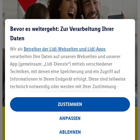
Bevor es weitergeht: Zur Verarbeitung Ihrer
Daten
Wir als
Betreiber der Lidl-Webseiten und Lidl-Apps
verarbeiten Ihre Daten auf unseren Webseiten und unserer
App (gemeinsam: „Lidl-Dienste“) mittels verschiedener
Techniken, mit denen eine Speicherung und ein Zugriff auf
Informationen in Ihrem Endgerät erfolgt. Diese sind teilweise
technisch notwendig oder werden mit Ihrer Zustimmung -
auch durch Partner (u.a.
als separat
oder gemeinsam
Verantwortliche; im Zusammenhang mit dem IAB TCF
ZUSTIMMEN
insgesamt
6
Partner) - für komfortable Einstellungen, zur
5.95 € Versand sparen³²ᵃ
Statistik-Erstellung oder für personalisierte Werbung
ANPASSEN
innerhalb und außerhalb der Lidl-Dienste verwendet.
Jetzt zum Newsletter anmelden
Datenverarbeitungen für personalisierte Werbung werden
ABLEHNEN
durchgeführt, um eigene Werbung auszusteuern und um