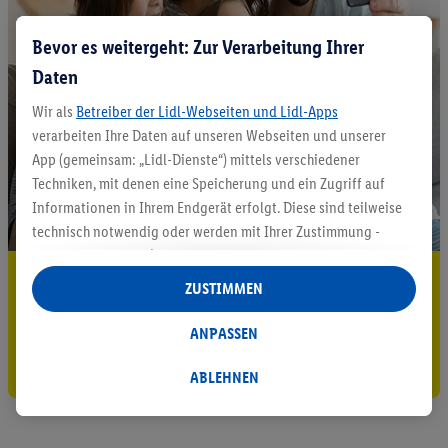
Bevor es weitergeht: Zur Verarbeitung Ihrer
Daten
Wir als
Betreiber der Lidl-Webseiten und Lidl-Apps
verarbeiten Ihre Daten auf unseren Webseiten und unserer
App (gemeinsam: „Lidl-Dienste“) mittels verschiedener
Techniken, mit denen eine Speicherung und ein Zugriff auf
Informationen in Ihrem Endgerät erfolgt. Diese sind teilweise
technisch notwendig oder werden mit Ihrer Zustimmung -
auch durch Partner (u.a.
als separat
oder gemeinsam
5.95 € Versand sparen³²ᵃ
Verantwortliche; im Zusammenhang mit dem IAB TCF
ZUSTIMMEN
insgesamt
6
Partner) - für komfortable Einstellungen, zur
Jetzt zum Newsletter anmelden
Statistik-Erstellung oder für personalisierte Werbung
ANPASSEN
innerhalb und außerhalb der Lidl-Dienste verwendet.
Gutschein sichern!
Datenverarbeitungen für personalisierte Werbung werden
ABLEHNEN
durchgeführt, um eigene Werbung auszusteuern und um
Dritten die Ausspielung von Werbung außerhalb der Lidl-
Dienste über die Ihnen und Ihren Haushaltsangehörigen