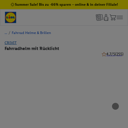
Summer Sale! Bis zu -66% sparen – online & in deiner Filiale!
/
Fahrrad Helme & Brillen
CRIVIT
Fahrradhelm mit Rücklicht
4.7/5
(255)
4.7 von 5 Ster