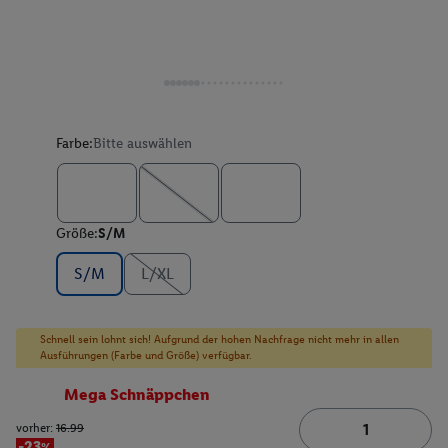
Farbe:
Bitte auswählen
Größe:
S/M
S/M
L/XL
Schnell sein lohnt sich! Aufgrund der hohen Nachfrage nicht mehr in allen
Ausführungen (Farbe und Größe) verfügbar.
Mega Schnäppchen
vorher:
16.99
-23%