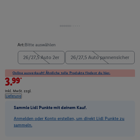
Art:
Bitte auswählen
26/27,5 Auto 2er
26/27,5 Auto pannensicher
Online ausverkauft! Ähnliche tolle Produkte findest du hier.
3.99*
inkl. MwSt. zzgl.
Lieferung
Sammle Lidl Punkte mit deinem Kauf.
Anmelden oder Konto erstellen, um direkt Lidl Punkte zu
sammeln.