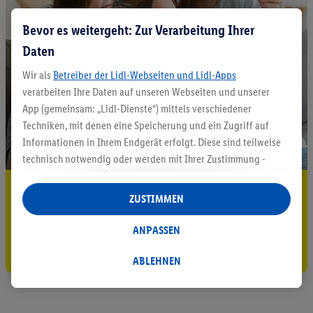
Bevor es weitergeht: Zur Verarbeitung Ihrer
Daten
Wir als
Betreiber der Lidl-Webseiten und Lidl-Apps
verarbeiten Ihre Daten auf unseren Webseiten und unserer
App (gemeinsam: „Lidl-Dienste“) mittels verschiedener
Techniken, mit denen eine Speicherung und ein Zugriff auf
Informationen in Ihrem Endgerät erfolgt. Diese sind teilweise
technisch notwendig oder werden mit Ihrer Zustimmung -
auch durch Partner (u.a.
als separat
oder gemeinsam
5.95 € Versand sparen³²ᵃ
Verantwortliche; im Zusammenhang mit dem IAB TCF
ZUSTIMMEN
insgesamt
6
Partner) - für komfortable Einstellungen, zur
Jetzt zum Newsletter anmelden
Statistik-Erstellung oder für personalisierte Werbung
ANPASSEN
innerhalb und außerhalb der Lidl-Dienste verwendet.
Gutschein sichern!
Datenverarbeitungen für personalisierte Werbung werden
ABLEHNEN
durchgeführt, um eigene Werbung auszusteuern und um
Dritten die Ausspielung von Werbung außerhalb der Lidl-
Dienste über die Ihnen und Ihren Haushaltsangehörigen