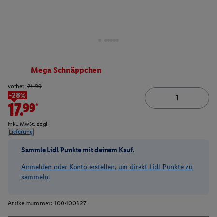
Mega Schnäppchen
vorher:
24.99
-28%
17.99*
inkl. MwSt. zzgl.
Lieferung
Sammle Lidl Punkte mit deinem Kauf.
Anmelden oder Konto erstellen, um direkt Lidl Punkte zu
sammeln.
Artikelnummer:
100400327