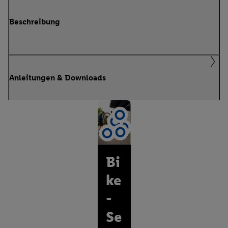
Beschreibung
Anleitungen & Downloads
Bi
ke
-
Se