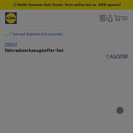
Heiße Summer Sale Deals: Jetzt online bis zu -66% sparen!
/
Fahrrad Zubehör & Ersatzteile
CRIVIT
Fahrradwerkzeugkoffer-Set
4.5/5
(138)
4.5 von 5 Ster