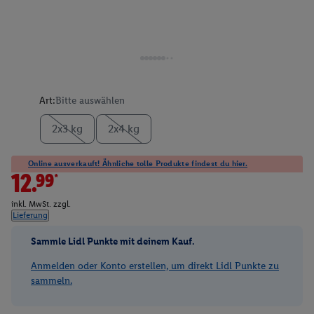
Art:
Bitte auswählen
2x3 kg
2x4 kg
Online ausverkauft! Ähnliche tolle Produkte findest du hier.
12.99*
inkl. MwSt. zzgl.
Lieferung
Sammle Lidl Punkte mit deinem Kauf.
Anmelden oder Konto erstellen, um direkt Lidl Punkte zu
sammeln.