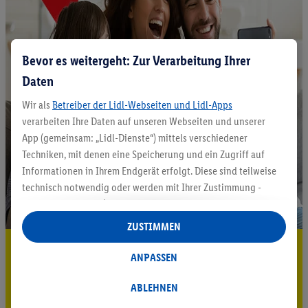
Bevor es weitergeht: Zur Verarbeitung Ihrer
Daten
Wir als
Betreiber der Lidl-Webseiten und Lidl-Apps
verarbeiten Ihre Daten auf unseren Webseiten und unserer
App (gemeinsam: „Lidl-Dienste“) mittels verschiedener
Techniken, mit denen eine Speicherung und ein Zugriff auf
Informationen in Ihrem Endgerät erfolgt. Diese sind teilweise
technisch notwendig oder werden mit Ihrer Zustimmung -
auch durch Partner (u.a.
als separat
oder gemeinsam
Verantwortliche; im Zusammenhang mit dem IAB TCF
ZUSTIMMEN
insgesamt
6
Partner) - für komfortable Einstellungen, zur
5.95 € Versand sparen³²ᵃ
Statistik-Erstellung oder für personalisierte Werbung
ANPASSEN
innerhalb und außerhalb der Lidl-Dienste verwendet.
Jetzt zum Newsletter anmelden
Datenverarbeitungen für personalisierte Werbung werden
ABLEHNEN
durchgeführt, um eigene Werbung auszusteuern und um
Gutschein sichern!