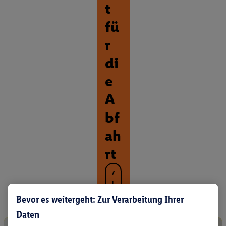
t
fü
r
di
e
A
bf
ah
rt
A
l
l
Bevor es weitergeht: Zur Verarbeitung Ihrer
e
Daten
P
r