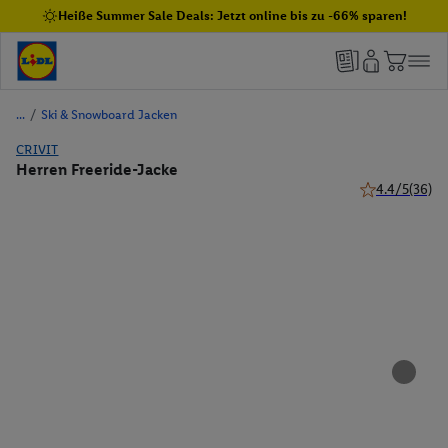
Heiße Summer Sale Deals: Jetzt online bis zu -66% sparen!
/
Ski & Snowboard Jacken
CRIVIT
Herren Freeride-Jacke
4.4/5
(36)
4.4 von 5 Ster