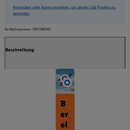
Anmelden oder Konto erstellen, um direkt Lidl Punkte zu
sammeln.
Artikelnummer:
100396143
Beschreibung
B
er
ei